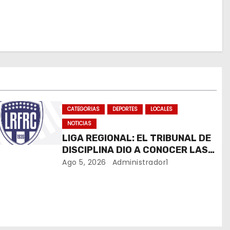
CATEGORIAS
DEPORTES
LOCALES
NOTICIAS
LIGA REGIONAL: EL TRIBUNAL DE
DISCIPLINA DIO A CONOCER LAS
SANCIONES DEL BOLETÍN OFICIAL
Ago 5, 2026
Administrador1
N.º 24