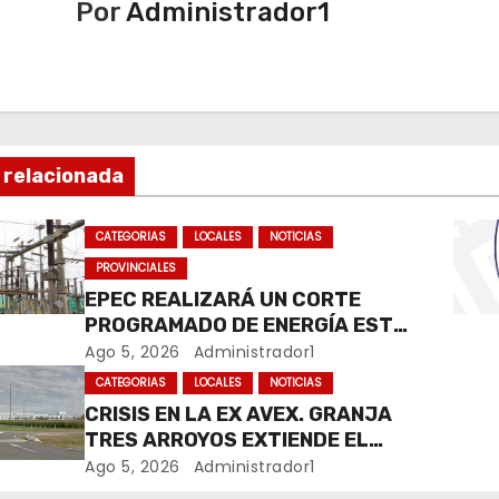
Por
Administrador1
 relacionada
CATEGORIAS
LOCALES
NOTICIAS
PROVINCIALES
EPEC REALIZARÁ UN CORTE
PROGRAMADO DE ENERGÍA ESTE
JUEVES EN RÍO CUARTO
Ago 5, 2026
Administrador1
CATEGORIAS
LOCALES
NOTICIAS
CRISIS EN LA EX AVEX. GRANJA
TRES ARROYOS EXTIENDE EL
CIERRE DE LA PLANTA DE AVEX
Ago 5, 2026
Administrador1
EN RÍO CUARTO Y CRECE LA