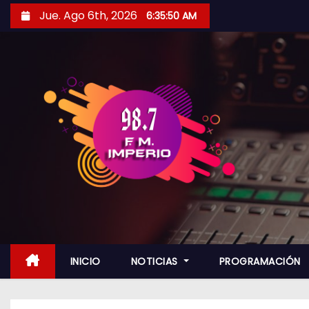
S
Jue. Ago 6th, 2026
6:35:51 AM
a
l
t
a
r
a
l
c
o
n
t
e
n
INICIO
NOTICIAS
PROGRAMACIÓN
i
d