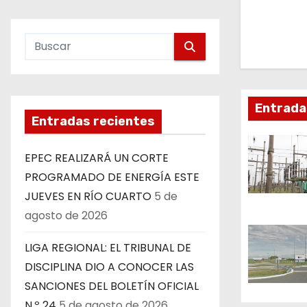
g
a
c
i
Entrada
Entradas recientes
ó
n
EPEC REALIZARÁ UN CORTE
PROGRAMADO DE ENERGÍA ESTE
d
JUEVES EN RÍO CUARTO
5 de
e
agosto de 2026
e
LIGA REGIONAL: EL TRIBUNAL DE
DISCIPLINA DIO A CONOCER LAS
n
SANCIONES DEL BOLETÍN OFICIAL
t
N.º 24
5 de agosto de 2026