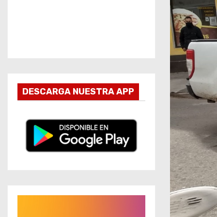
DESCARGA NUESTRA APP
R
e