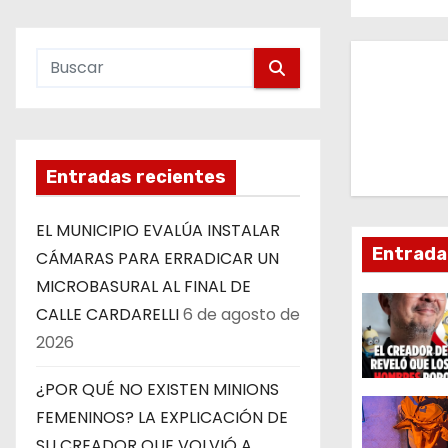
a
v
e
g
a
Entradas recientes
c
EL MUNICIPIO EVALÚA INSTALAR
Entrada
CÁMARAS PARA ERRADICAR UN
i
MICROBASURAL AL FINAL DE
ó
CALLE CARDARELLI
6 de agosto de
2026
n
d
¿POR QUÉ NO EXISTEN MINIONS
FEMENINOS? LA EXPLICACIÓN DE
e
SU CREADOR QUE VOLVIÓ A