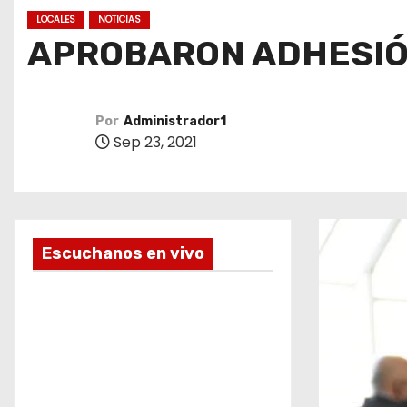
o
LOCALES
NOTICIAS
APROBARON ADHESIÓN
Por
Administrador1
Sep 23, 2021
Escuchanos en vivo