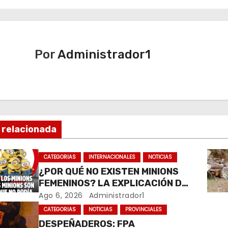
Por
Administrador1
 relacionada
CATEGORIAS
INTERNACIONALES
NOTICIAS
¿POR QUÉ NO EXISTEN MINIONS
FEMENINOS? LA EXPLICACIÓN DE
SU CREADOR QUE VOLVIÓ A
Ago 6, 2026
Administrador1
VIRALIZARSE
CATEGORIAS
NOTICIAS
PROVINCIALES
DESPEÑADEROS: FPA