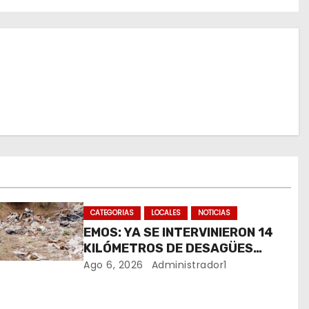
CATEGORIAS
LOCALES
NOTICIAS
EMOS: YA SE INTERVINIERON 14
KILÓMETROS DE DESAGÜES
PLUVIALES
Ago 6, 2026
Administrador1