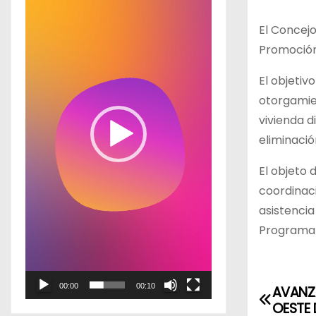
p
El Concejo
r
Promoción
o
d
El objetiv
u
otorgamie
c
vivienda 
t
eliminaci
o
El objeto 
r
coordinac
d
asistencia
e
Programa 
v
í
d
00:00
00:10
AVANZA
N
e
OESTE 
o