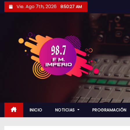
S
Vie. Ago 7th, 2026
8:50:28 AM
a
l
t
a
r
a
l
c
o
n
t
e
n
INICIO
NOTICIAS
PROGRAMACIÓN
i
d