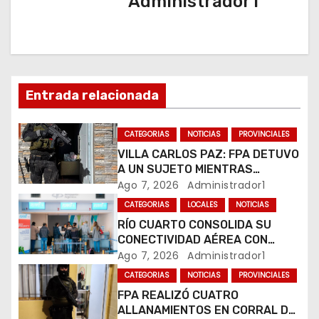
Administrador1
a
c
i
Entrada relacionada
ó
n
CATEGORIAS
NOTICIAS
PROVINCIALES
VILLA CARLOS PAZ: FPA DETUVO
d
A UN SUJETO MIENTRAS
COMERCIALIZABA COCAÍNA Y
Ago 7, 2026
Administrador1
e
MARIHUANA EN UNA PLAZA
CATEGORIAS
LOCALES
NOTICIAS
e
RÍO CUARTO CONSOLIDA SU
CONECTIVIDAD AÉREA CON
n
CUATRO VUELOS SEMANALES A
Ago 7, 2026
Administrador1
BUENOS AIRES
t
CATEGORIAS
NOTICIAS
PROVINCIALES
FPA REALIZÓ CUATRO
r
ALLANAMIENTOS EN CORRAL DE