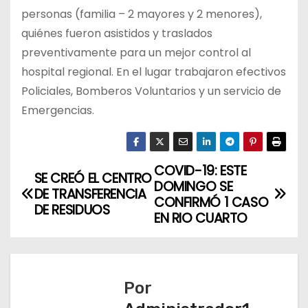
personas (familia – 2 mayores y 2 menores),
quiénes fueron asistidos y traslados
preventivamente para un mejor control al
hospital regional. En el lugar trabajaron efectivos
Policiales, Bomberos Voluntarios y un servicio de
Emergencias.
COVID-19: ESTE
N
SE CREÓ EL CENTRO
DOMINGO SE
DE TRANSFERENCIA
a
CONFIRMÓ 1 CASO
DE RESIDUOS
EN RIO CUARTO
v
e
Por
g