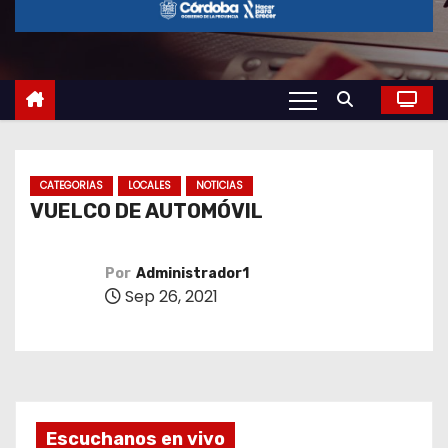
o
CATEGORIAS
LOCALES
NOTICIAS
VUELCO DE AUTOMÓVIL
Por
Administrador1
Sep 26, 2021
Escuchanos en vivo