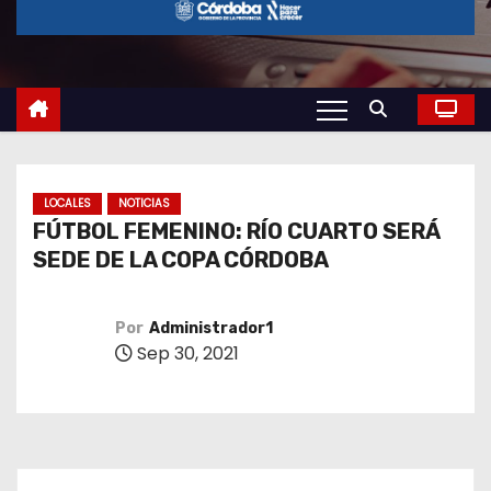
o
LOCALES
NOTICIAS
FÚTBOL FEMENINO: RÍO CUARTO SERÁ
SEDE DE LA COPA CÓRDOBA
Por
Administrador1
Sep 30, 2021