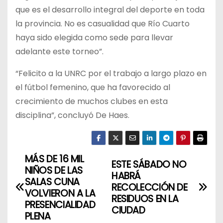
que es el desarrollo integral del deporte en toda
la provincia. No es casualidad que Río Cuarto
haya sido elegida como sede para llevar
adelante este torneo”.
“Felicito a la UNRC por el trabajo a largo plazo en
el fútbol femenino, que ha favorecido al
crecimiento de muchos clubes en esta
disciplina”, concluyó De Haes.
MÁS DE 16 MIL
N
ESTE SÁBADO NO
NIÑOS DE LAS
HABRÁ
a
SALAS CUNA
RECOLECCIÓN DE
VOLVIERON A LA
RESIDUOS EN LA
v
PRESENCIALIDAD
CIUDAD
PLENA