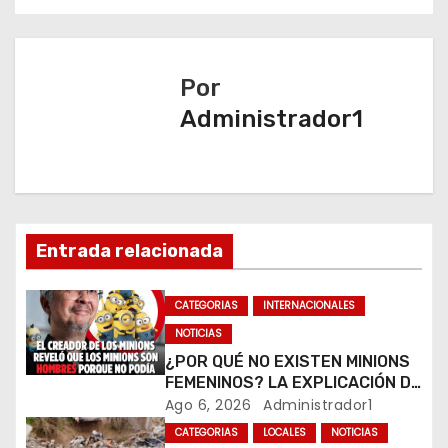
e
g
a
Por
Administrador1
c
i
ó
n
Entrada relacionada
d
CATEGORIAS
INTERNACIONALES
e
NOTICIAS
¿POR QUÉ NO EXISTEN MINIONS
e
FEMENINOS? LA EXPLICACIÓN DE
SU CREADOR QUE VOLVIÓ A
Ago 6, 2026
Administrador1
n
VIRALIZARSE
CATEGORIAS
LOCALES
NOTICIAS