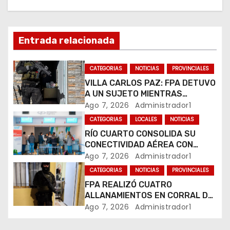
ó
n
Entrada relacionada
d
CATEGORIAS
NOTICIAS
PROVINCIALES
e
VILLA CARLOS PAZ: FPA DETUVO
e
A UN SUJETO MIENTRAS
COMERCIALIZABA COCAÍNA Y
Ago 7, 2026
Administrador1
n
MARIHUANA EN UNA PLAZA
CATEGORIAS
LOCALES
NOTICIAS
RÍO CUARTO CONSOLIDA SU
t
CONECTIVIDAD AÉREA CON
CUATRO VUELOS SEMANALES A
Ago 7, 2026
Administrador1
r
BUENOS AIRES
CATEGORIAS
NOTICIAS
PROVINCIALES
a
FPA REALIZÓ CUATRO
ALLANAMIENTOS EN CORRAL DE
d
BUSTOS-IFFLINGER
Ago 7, 2026
Administrador1
a