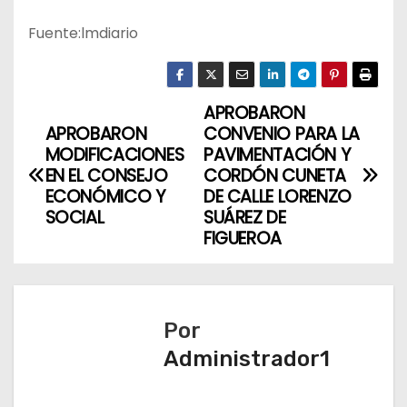
Fuente:lmdiario
APROBARON
N
APROBARON
CONVENIO PARA LA
a
MODIFICACIONES
PAVIMENTACIÓN Y
EN EL CONSEJO
CORDÓN CUNETA
v
ECONÓMICO Y
DE CALLE LORENZO
SOCIAL
SUÁREZ DE
e
FIGUEROA
g
a
Por
c
Administrador1
i