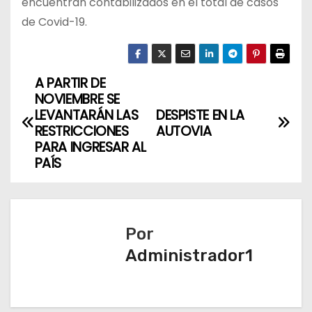
encuentran contabilizados en el total de casos
de Covid-19.
A PARTIR DE
N
NOVIEMBRE SE
a
LEVANTARÁN LAS
DESPISTE EN LA
RESTRICCIONES
AUTOVIA
v
PARA INGRESAR AL
PAÍS
e
g
a
Por
Administrador1
c
i