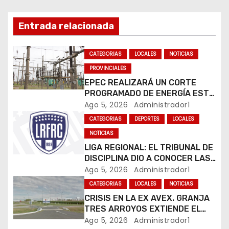
ó
n
Entrada relacionada
d
CATEGORIAS
LOCALES
NOTICIAS
e
PROVINCIALES
EPEC REALIZARÁ UN CORTE
e
PROGRAMADO DE ENERGÍA ESTE
JUEVES EN RÍO CUARTO
Ago 5, 2026
Administrador1
n
CATEGORIAS
DEPORTES
LOCALES
t
NOTICIAS
LIGA REGIONAL: EL TRIBUNAL DE
r
DISCIPLINA DIO A CONOCER LAS
SANCIONES DEL BOLETÍN
Ago 5, 2026
Administrador1
a
OFICIAL N.º 24
CATEGORIAS
LOCALES
NOTICIAS
d
CRISIS EN LA EX AVEX. GRANJA
TRES ARROYOS EXTIENDE EL
a
CIERRE DE LA PLANTA DE AVEX
Ago 5, 2026
Administrador1