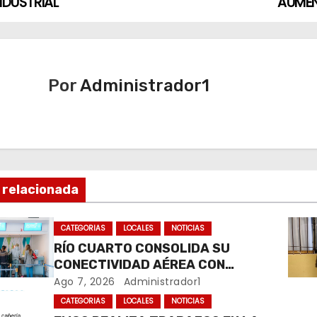
INDUSTRIAL
AUME
Por
Administrador1
 relacionada
CATEGORIAS
LOCALES
NOTICIAS
RÍO CUARTO CONSOLIDA SU
CONECTIVIDAD AÉREA CON
CUATRO VUELOS SEMANALES A
Ago 7, 2026
Administrador1
BUENOS AIRES
CATEGORIAS
LOCALES
NOTICIAS