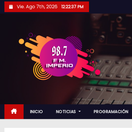
S
Vie. Ago 7th, 2026
12:22:38 PM
a
l
t
a
r
a
l
c
o
n
t
e
n
INICIO
NOTICIAS
PROGRAMACIÓN
i
d