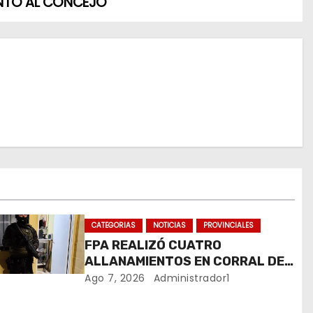
NTO AL CONCEJO
CATEGORIAS
NOTICIAS
PROVINCIALES
FPA REALIZÓ CUATRO
ALLANAMIENTOS EN CORRAL DE
BUSTOS-IFFLINGER
Ago 7, 2026
Administrador1