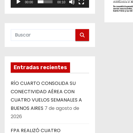
e
00:00
00:10
e
e
o
n
t
r
a
Entradas recientes
d
RÍO CUARTO CONSOLIDA SU
a
CONECTIVIDAD AÉREA CON
s
CUATRO VUELOS SEMANALES A
BUENOS AIRES
7 de agosto de
2026
FPA REALIZÓ CUATRO