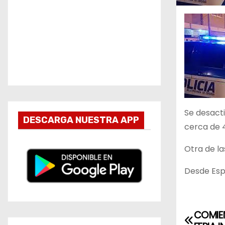
Se desacti
DESCARGA NUESTRA APP
cerca de 4
Otra de l
Desde Espe
COMIEN
N