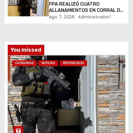
FPA REALIZÓ CUATRO
a
ALLANAMIENTOS EN CORRAL DE
BUSTOS-IFFLINGER
Ago 7, 2026
Administrador1
d
a
s
You missed
CATEGORIAS
NOTICIAS
PROVINCIALES