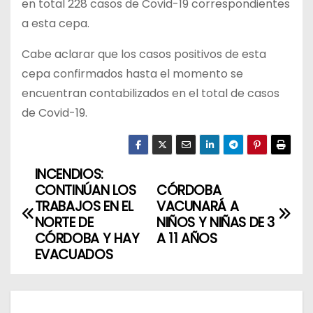
en total 228 casos de Covid-19 correspondientes
a esta cepa.
Cabe aclarar que los casos positivos de esta
cepa confirmados hasta el momento se
encuentran contabilizados en el total de casos
de Covid-19.
INCENDIOS:
N
CONTINÚAN LOS
CÓRDOBA
a
TRABAJOS EN EL
VACUNARÁ A
NORTE DE
NIÑOS Y NIÑAS DE 3
v
CÓRDOBA Y HAY
A 11 AÑOS
EVACUADOS
e
g