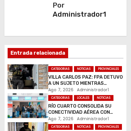
a
Por
Administrador1
c
i
ó
n
Entrada relacionada
d
CATEGORIAS
NOTICIAS
PROVINCIALES
e
VILLA CARLOS PAZ: FPA DETUVO
A UN SUJETO MIENTRAS
e
COMERCIALIZABA COCAÍNA Y
Ago 7, 2026
Administrador1
MARIHUANA EN UNA PLAZA
CATEGORIAS
LOCALES
NOTICIAS
n
RÍO CUARTO CONSOLIDA SU
CONECTIVIDAD AÉREA CON
t
CUATRO VUELOS SEMANALES A
Ago 7, 2026
Administrador1
BUENOS AIRES
r
CATEGORIAS
NOTICIAS
PROVINCIALES