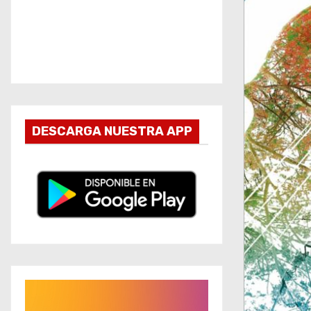
DESCARGA NUESTRA APP
R
e