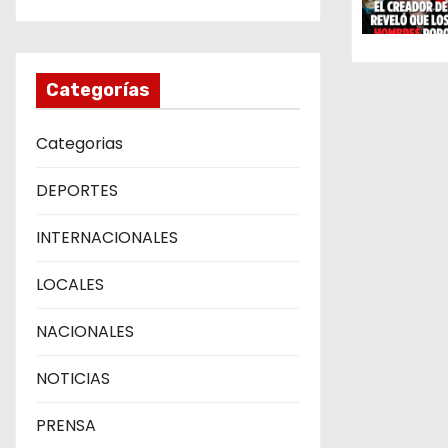
e
n
Categorías
t
Categorias
r
DEPORTES
a
d
INTERNACIONALES
a
LOCALES
s
NACIONALES
NOTICIAS
PRENSA