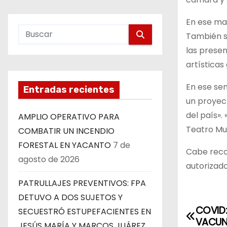
En ese mar
También se
las presen
artísticas
En ese sen
Entradas recientes
un proyect
del país».
AMPLIO OPERATIVO PARA
Teatro Mun
COMBATIR UN INCENDIO
FORESTAL EN YACANTO
7 de
Cabe recor
agosto de 2026
autorizado
PATRULLAJES PREVENTIVOS: FPA
DETUVO A DOS SUJETOS Y
COVID:
N
SECUESTRÓ ESTUPEFACIENTES EN
VACUNA
JESÚS MARÍA Y MARCOS JUÁREZ