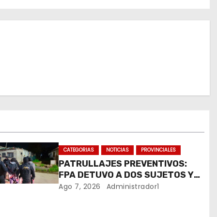
CATEGORIAS
NOTICIAS
PROVINCIALES
PATRULLAJES PREVENTIVOS:
FPA DETUVO A DOS SUJETOS Y
SECUESTRÓ ESTUPEFACIENTES
Ago 7, 2026
Administrador1
EN JESÚS MARÍA Y MARCOS
JUÁREZ