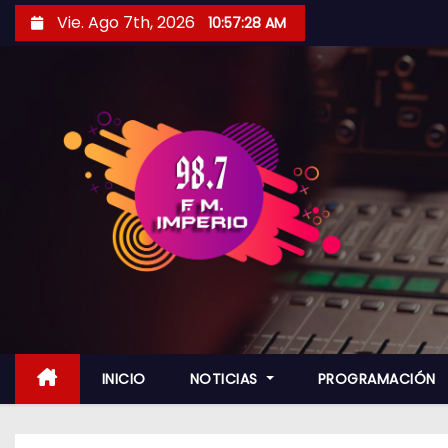
S
Vie. Ago 7th, 2026
10:57:30 AM
a
l
t
a
r
a
l
c
o
n
t
e
n
INICIO
NOTICIAS
PROGRAMACIÓN
i
d