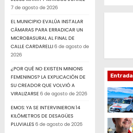
a
7 de agosto de 2026
v
EL MUNICIPIO EVALÚA INSTALAR
e
CÁMARAS PARA ERRADICAR UN
MICROBASURAL AL FINAL DE
g
CALLE CARDARELLI
6 de agosto de
a
2026
c
¿POR QUÉ NO EXISTEN MINIONS
Entrada
FEMENINOS? LA EXPLICACIÓN DE
i
SU CREADOR QUE VOLVIÓ A
ó
VIRALIZARSE
6 de agosto de 2026
n
EMOS: YA SE INTERVINIERON 14
d
KILÓMETROS DE DESAGÜES
PLUVIALES
6 de agosto de 2026
e