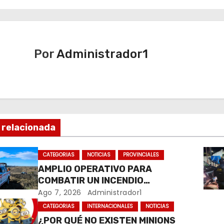
Por
Administrador1
 relacionada
CATEGORIAS
NOTICIAS
PROVINCIALES
AMPLIO OPERATIVO PARA
COMBATIR UN INCENDIO
FORESTAL EN YACANTO
Ago 7, 2026
Administrador1
CATEGORIAS
INTERNACIONALES
NOTICIAS
¿POR QUÉ NO EXISTEN MINIONS