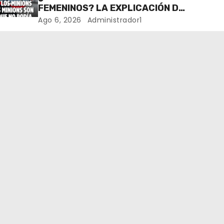
FEMENINOS? LA EXPLICACIÓN DE
SU CREADOR QUE VOLVIÓ A
Ago 6, 2026
Administrador1
VIRALIZARSE