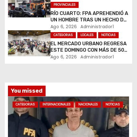
e
PROVINCIALES
n
RÍO CUARTO: FPA APREHENDIÓ A
UN HOMBRE TRAS UN HECHO DE
t
HURTO EN UNA VETERINARIA
Ago 6, 2026
Administrador1
CATEGORIAS
LOCALES
NOTICIAS
r
EL MERCADO URBANO REGRESA
ESTE DOMINGO CON MÁS DE 50
a
EMPRENDEDORES LOCALES
Ago 6, 2026
Administrador1
d
a
s
You missed
CATEGORIAS
INTERNACIONALES
NACIONALES
NOTICIAS