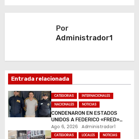
v
e
Por
g
Administrador1
a
c
i
Entrada relacionada
ó
CATEGORIAS
INTERNACIONALES
n
NACIONALES
NOTICIAS
d
CONDENARON EN ESTADOS
UNIDOS A FEDERICO «FRED»
e
MACHADO POR LAVADO DE
Ago 6, 2026
Administrador1
DINERO Y FRAUDE
CATEGORIAS
LOCALES
NOTICIAS