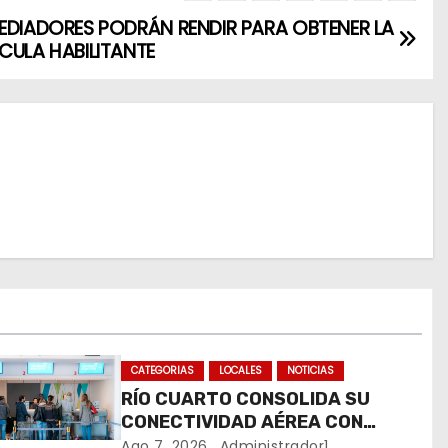
EDIADORES PODRÁN RENDIR PARA OBTENER LA
CULA HABILITANTE
CATEGORIAS
LOCALES
NOTICIAS
RÍO CUARTO CONSOLIDA SU
CONECTIVIDAD AÉREA CON
CUATRO VUELOS SEMANALES A
Ago 7, 2026
Administrador1