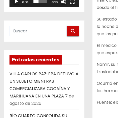
miércoles,
00:00
00:10
e
desde el f
o
Su estado 
la noche d
que los p
El médico 
que espera
Entradas recientes
Namir, su 
trasladaba
VILLA CARLOS PAZ: FPA DETUVO A
UN SUJETO MIENTRAS
Ocurrió en
COMERCIALIZABA COCAÍNA Y
los herman
MARIHUANA EN UNA PLAZA
7 de
Fuente: el
agosto de 2026
RÍO CUARTO CONSOLIDA SU