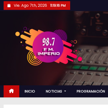
S
Vie. Ago 7th, 2026
11:19:18 PM
a
l
t
a
r
a
l
c
o
n
t
e
n
INICIO
NOTICIAS
PROGRAMACIÓN
i
d