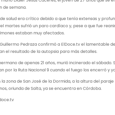
 murió Didier Jesús Cáceres, el joven de 27 años que se 
in de semana.
de salud era crítico debido a que tenía extensas y profu
el martes sufrió un paro cardíaco y, pese a que fue rean
ulmones estaban muy afectados.
Guillermo Pedraza confirmó a ElDoce.tv el lamentable dece
n el resultado de la autopsia para más detalles.
hermano de apenas 21 años, murió incinerado el sábado. S
n por la Ruta Nacional 9 cuando el fuego los encerró y y
 la zona de San José de la Dormida, a la altura del paraje 
os, oriunda de Salta, ya se encuentra en Córdoba.
doce.tv