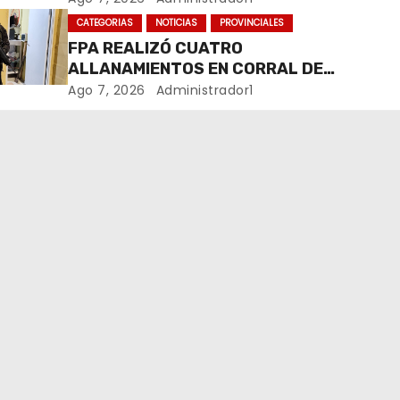
MARIHUANA EN UNA PLAZA
CATEGORIAS
NOTICIAS
PROVINCIALES
FPA REALIZÓ CUATRO
ALLANAMIENTOS EN CORRAL DE
BUSTOS-IFFLINGER
Ago 7, 2026
Administrador1