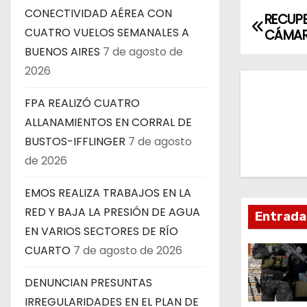
CONECTIVIDAD AÉREA CON
RECUP
N
CUATRO VUELOS SEMANALES A
CÁMAR
a
BUENOS AIRES
7 de agosto de
2026
v
FPA REALIZÓ CUATRO
e
ALLANAMIENTOS EN CORRAL DE
g
BUSTOS-IFFLINGER
7 de agosto
de 2026
a
c
EMOS REALIZA TRABAJOS EN LA
RED Y BAJA LA PRESIÓN DE AGUA
Entrada
i
EN VARIOS SECTORES DE RÍO
ó
CUARTO
7 de agosto de 2026
n
DENUNCIAN PRESUNTAS
IRREGULARIDADES EN EL PLAN DE