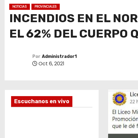
o
NOTICIAS
PROVINCIALES
INCENDIOS EN EL NOR
EL 62% DEL CUERPO
Por
Administrador1
Oct 6, 2021
Escuchanos en vivo