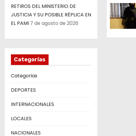
d
RETIROS DEL MINISTERIO DE
e
JUSTICIA Y SU POSIBLE RÉPLICA EN
EL PAMI
7 de agosto de 2026
e
n
t
Categorías
r
Categorias
a
d
DEPORTES
a
INTERNACIONALES
s
LOCALES
NACIONALES