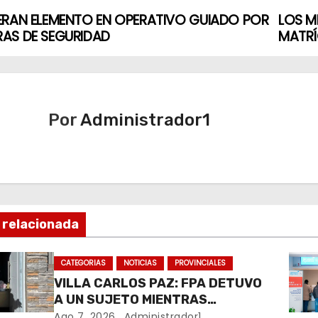
ERAN ELEMENTO EN OPERATIVO GUIADO POR
LOS M
AS DE SEGURIDAD
MATRÍ
Por
Administrador1
 relacionada
CATEGORIAS
NOTICIAS
PROVINCIALES
VILLA CARLOS PAZ: FPA DETUVO
A UN SUJETO MIENTRAS
COMERCIALIZABA COCAÍNA Y
Ago 7, 2026
Administrador1