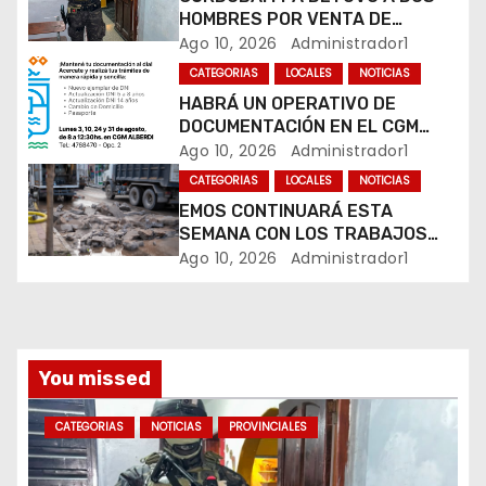
e
HOMBRES POR VENTA DE
e
DROGAS EN TRES BARRIOS DE
Ago 10, 2026
Administrador1
LA CAPITAL
CATEGORIAS
LOCALES
NOTICIAS
n
HABRÁ UN OPERATIVO DE
DOCUMENTACIÓN EN EL CGM
t
ALBERDI
Ago 10, 2026
Administrador1
r
CATEGORIAS
LOCALES
NOTICIAS
EMOS CONTINUARÁ ESTA
a
SEMANA CON LOS TRABAJOS
SOBRE CALLE ALVEAR
Ago 10, 2026
Administrador1
d
a
s
You missed
CATEGORIAS
NOTICIAS
PROVINCIALES