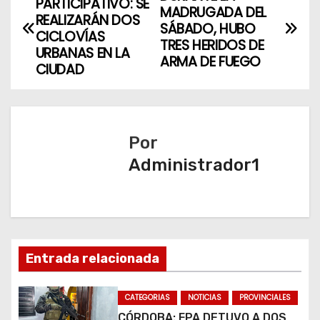
PARTICIPATIVO: SE
MADRUGADA DEL
a
REALIZARÁN DOS
SÁBADO, HUBO
CICLOVÍAS
TRES HERIDOS DE
v
URBANAS EN LA
ARMA DE FUEGO
CIUDAD
e
g
a
Por
Administrador1
c
i
ó
n
Entrada relacionada
d
CATEGORIAS
NOTICIAS
PROVINCIALES
CÓRDOBA: FPA DETUVO A DOS