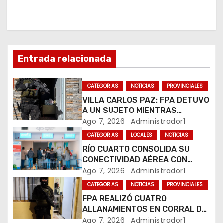
a
c
i
Entrada relacionada
ó
CATEGORIAS
NOTICIAS
PROVINCIALES
n
VILLA CARLOS PAZ: FPA DETUVO
A UN SUJETO MIENTRAS
d
COMERCIALIZABA COCAÍNA Y
Ago 7, 2026
Administrador1
MARIHUANA EN UNA PLAZA
e
CATEGORIAS
LOCALES
NOTICIAS
RÍO CUARTO CONSOLIDA SU
e
CONECTIVIDAD AÉREA CON
CUATRO VUELOS SEMANALES A
Ago 7, 2026
Administrador1
n
BUENOS AIRES
CATEGORIAS
NOTICIAS
PROVINCIALES
t
FPA REALIZÓ CUATRO
ALLANAMIENTOS EN CORRAL DE
r
BUSTOS-IFFLINGER
Ago 7, 2026
Administrador1