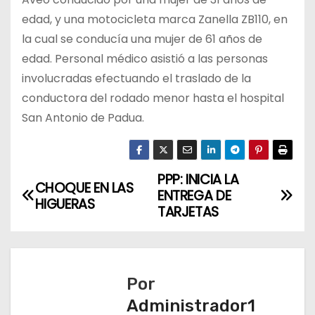
edad, y una motocicleta marca Zanella ZB110, en
la cual se conducía una mujer de 61 años de
edad. Personal médico asistió a las personas
involucradas efectuando el traslado de la
conductora del rodado menor hasta el hospital
San Antonio de Padua.
PPP: INICIA LA
N
CHOQUE EN LAS
ENTREGA DE
HIGUERAS
a
TARJETAS
v
e
Por
g
Administrador1