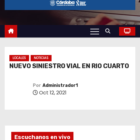
o
LOCALES
NOTICIAS
NUEVO SINIESTRO VIAL EN RIO CUARTO
Por
Administrador1
Oct 12, 2021
Escuchanos en vivo