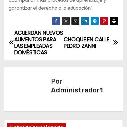
acompañar más procesos de aprendizaje y
garantizar el derecho a la educación”.
ACUERDAN NUEVOS
N
AUMENTOS PARA
CHOQUE EN CALLE
a
LAS EMPLEADAS
PEDRO ZANNI
DOMÉSTICAS
v
e
Por
g
Administrador1
a
c
i