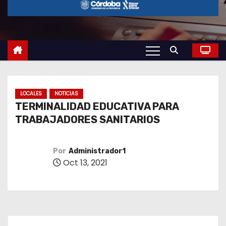
o
LOCALES
NOTICIAS
TERMINALIDAD EDUCATIVA PARA
TRABAJADORES SANITARIOS
Por
Administrador1
Oct 13, 2021