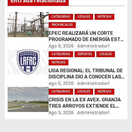
Entrada relacionada
ó
n
CATEGORIAS
LOCALES
NOTICIAS
PROVINCIALES
d
EPEC REALIZARÁ UN CORTE
e
PROGRAMADO DE ENERGÍA ESTE
JUEVES EN RÍO CUARTO
Ago 5, 2026
Administrador1
e
CATEGORIAS
DEPORTES
LOCALES
n
NOTICIAS
LIGA REGIONAL: EL TRIBUNAL DE
t
DISCIPLINA DIO A CONOCER LAS
SANCIONES DEL BOLETÍN
Ago 5, 2026
Administrador1
r
OFICIAL N.º 24
CATEGORIAS
LOCALES
NOTICIAS
CRISIS EN LA EX AVEX. GRANJA
a
TRES ARROYOS EXTIENDE EL
CIERRE DE LA PLANTA DE AVEX
d
Ago 5, 2026
Administrador1
EN RÍO CUARTO Y CRECE LA
INCERTIDUMBRE DE LOS
a
TRABAJADORES