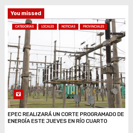
s
You missed
CATEGORIAS
LOCALES
NOTICIAS
PROVINCIALES
EPEC REALIZARÁ UN CORTE PROGRAMADO DE
ENERGÍA ESTE JUEVES EN RÍO CUARTO