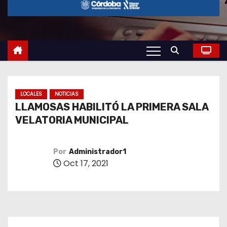
o
LOCALES
NOTICIAS
LLAMOSAS HABILITÓ LA PRIMERA SALA
VELATORIA MUNICIPAL
Por
Administrador1
Oct 17, 2021