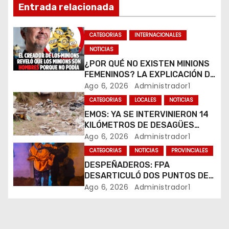
Entrada relacionada
d
CATEGORIAS
INTERNACIONALES
e
NOTICIAS
e
¿POR QUÉ NO EXISTEN MINIONS
FEMENINOS? LA EXPLICACIÓN DE
n
SU CREADOR QUE VOLVIÓ A
Ago 6, 2026
Administrador1
VIRALIZARSE
CATEGORIAS
LOCALES
NOTICIAS
t
EMOS: YA SE INTERVINIERON 14
r
KILÓMETROS DE DESAGÜES
PLUVIALES
Ago 6, 2026
Administrador1
a
CATEGORIAS
NOTICIAS
PROVINCIALES
DESPEÑADEROS: FPA
d
DESARTICULÓ DOS PUNTOS DE
VENTA DE DROGAS. TRES
Ago 6, 2026
Administrador1
a
DETENIDOS
s