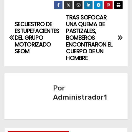
TRAS SOFOCAR
N
SECUESTRO DE
UNA QUEMA DE
a
ESTUPEFACIENTES
PASTIZALES,
DEL GRUPO
BOMBEROS
v
MOTORIZADO
ENCONTRARON EL
SEOM
CUERPO DE UN
e
HOMBRE
g
a
Por
c
Administrador1
i
ó
n