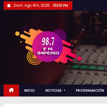
S
Dom. Ago 9th, 2026
1:53:11 PM
a
l
t
a
r
a
l
c
o
n
t
e
n
INICIO
NOTICIAS
PROGRAMACIÓN
i
d