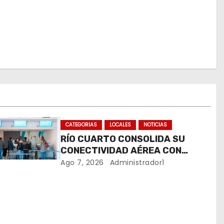
CATEGORIAS
LOCALES
NOTICIAS
RÍO CUARTO CONSOLIDA SU
CONECTIVIDAD AÉREA CON
CUATRO VUELOS SEMANALES A
Ago 7, 2026
Administrador1
BUENOS AIRES