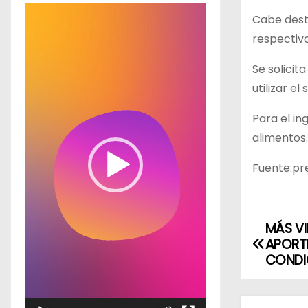
R
Cabe dest
e
respectivo
p
Se solicit
r
utilizar el 
o
d
Para el in
u
alimentos.
c
t
Fuente:pr
o
r
d
MÁS VI
N
APORT
e
a
CONDI
v
í
v
d