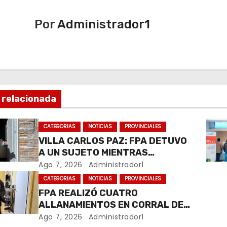
Por
Administrador1
 relacionada
CATEGORIAS
NOTICIAS
PROVINCIALES
VILLA CARLOS PAZ: FPA DETUVO
A UN SUJETO MIENTRAS
COMERCIALIZABA COCAÍNA Y
Ago 7, 2026
Administrador1
MARIHUANA EN UNA PLAZA
CATEGORIAS
NOTICIAS
PROVINCIALES
FPA REALIZÓ CUATRO
ALLANAMIENTOS EN CORRAL DE
BUSTOS-IFFLINGER
Ago 7, 2026
Administrador1