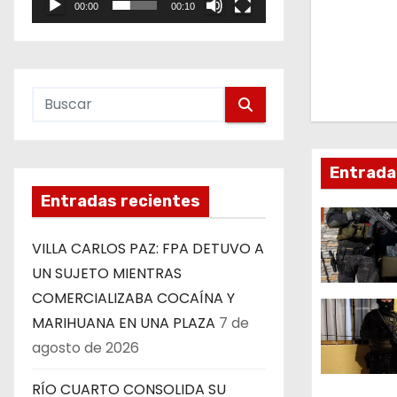
e
00:00
00:10
e
o
g
a
c
i
Entrada
ó
Entradas recientes
n
VILLA CARLOS PAZ: FPA DETUVO A
d
UN SUJETO MIENTRAS
COMERCIALIZABA COCAÍNA Y
e
MARIHUANA EN UNA PLAZA
7 de
e
agosto de 2026
n
RÍO CUARTO CONSOLIDA SU