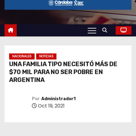
o
NACIONALES
NOTICIAS
UNA FAMILIA TIPO NECESITÓ MÁS DE
$70 MIL PARA NO SER POBRE EN
ARGENTINA
Por
Administrador1
Oct 19, 2021