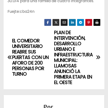
30.014 para una familia de cuatro integrantes.
Fuejte:cba24n
PLAN DE
N
INTERVENCIÓN,
EL COMEDOR
a
DESARROLLO
UNIVERSITARIO
URBANO E
REABRE SUS
v
INFRAESTRUCTURA
PUERTAS CON UN
MUNICIPAL:
AFORO DE 200
e
LLAMOSAS
PERSONAS POR
ANUNCIÓ LA
g
TURNO
PRIMERA ETAPA EN
EL OESTE
a
c
i
Por