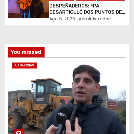
a
DESPEÑADEROS: FPA
s
DESARTICULÓ DOS PUNTOS DE
VENTA DE DROGAS. TRES
Ago 6, 2026
Administrador1
DETENIDOS
You missed
CATEGORIAS