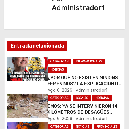
ó
Administrador1
n
d
e
Entrada relacionada
e
CATEGORIAS
INTERNACIONALES
n
NOTICIAS
¿POR QUÉ NO EXISTEN MINIONS
t
FEMENINOS? LA EXPLICACIÓN DE
SU CREADOR QUE VOLVIÓ A
Ago 6, 2026
Administrador1
r
VIRALIZARSE
CATEGORIAS
LOCALES
NOTICIAS
a
EMOS: YA SE INTERVINIERON 14
KILÓMETROS DE DESAGÜES
d
PLUVIALES
Ago 6, 2026
Administrador1
CATEGORIAS
NOTICIAS
PROVINCIALES