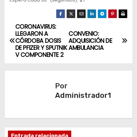
CORONAVIRUS:
N
LLEGARON A
CONVENIO:
a
CÓRDOBA DOSIS
ADQUISICIÓN DE
DE PFIZER Y SPUTNIK
AMBULANCIA
v
V COMPONENTE 2
e
g
Por
a
Administrador1
c
i
ó
Entrada relacionada