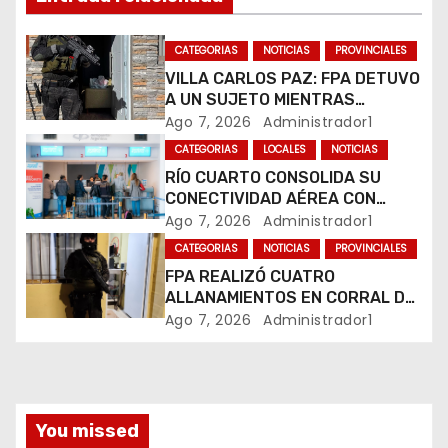
n
CATEGORIAS
NOTICIAS
PROVINCIALES
d
VILLA CARLOS PAZ: FPA DETUVO
A UN SUJETO MIENTRAS
e
COMERCIALIZABA COCAÍNA Y
Ago 7, 2026
Administrador1
MARIHUANA EN UNA PLAZA
e
CATEGORIAS
LOCALES
NOTICIAS
RÍO CUARTO CONSOLIDA SU
n
CONECTIVIDAD AÉREA CON
CUATRO VUELOS SEMANALES A
Ago 7, 2026
Administrador1
t
BUENOS AIRES
CATEGORIAS
NOTICIAS
PROVINCIALES
r
FPA REALIZÓ CUATRO
ALLANAMIENTOS EN CORRAL DE
a
BUSTOS-IFFLINGER
Ago 7, 2026
Administrador1
d
a
You missed
s