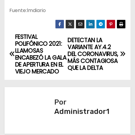
Fuente:lmdiario
FESTIVAL
N
DETECTAN LA
POLIFÓNICO 2021:
VARIANTE AY.4.2
a
LLAMOSAS
DEL CORONAVIRUS,
ENCABEZÓ LA GALA
MÁS CONTAGIOSA
v
DE APERTURA EN EL
QUE LA DELTA
VIEJO MERCADO
e
g
a
Por
Administrador1
c
i