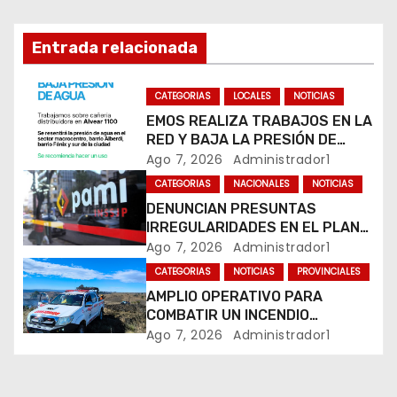
ó
n
Entrada relacionada
d
CATEGORIAS
LOCALES
NOTICIAS
e
EMOS REALIZA TRABAJOS EN LA
RED Y BAJA LA PRESIÓN DE
e
AGUA EN VARIOS SECTORES DE
Ago 7, 2026
Administrador1
RÍO CUARTO
CATEGORIAS
NACIONALES
NOTICIAS
n
DENUNCIAN PRESUNTAS
IRREGULARIDADES EN EL PLAN
t
DE RETIROS DEL MINISTERIO DE
Ago 7, 2026
Administrador1
JUSTICIA Y SU POSIBLE RÉPLICA
r
CATEGORIAS
NOTICIAS
PROVINCIALES
EN EL PAMI
AMPLIO OPERATIVO PARA
a
COMBATIR UN INCENDIO
FORESTAL EN YACANTO
Ago 7, 2026
Administrador1
d
a