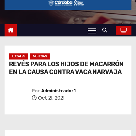
o
LOCALES
NOTICIAS
REVÉS PARA LOS HIJOS DE MACARRÓN
EN LA CAUSA CONTRA VACA NARVAJA
Por
Administrador1
Oct 21, 2021