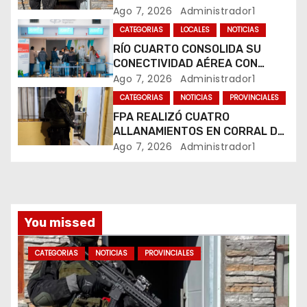
COMERCIALIZABA COCAÍNA Y
Ago 7, 2026
Administrador1
n
MARIHUANA EN UNA PLAZA
CATEGORIAS
LOCALES
NOTICIAS
RÍO CUARTO CONSOLIDA SU
t
CONECTIVIDAD AÉREA CON
CUATRO VUELOS SEMANALES A
Ago 7, 2026
Administrador1
r
BUENOS AIRES
CATEGORIAS
NOTICIAS
PROVINCIALES
a
FPA REALIZÓ CUATRO
ALLANAMIENTOS EN CORRAL DE
d
BUSTOS-IFFLINGER
Ago 7, 2026
Administrador1
a
s
You missed
CATEGORIAS
NOTICIAS
PROVINCIALES