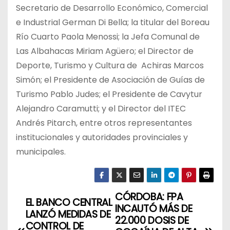
Secretario de Desarrollo Económico, Comercial
e Industrial German Di Bella; la titular del Boreau
Río Cuarto Paola Menossi; la Jefa Comunal de
Las Albahacas Miriam Agüero; el Director de
Deporte, Turismo y Cultura de Achiras Marcos
Simón; el Presidente de Asociación de Guías de
Turismo Pablo Judes; el Presidente de Cavytur
Alejandro Caramutti; y el Director del ITEC
Andrés Pitarch, entre otros representantes
institucionales y autoridades provinciales y
municipales.
CÓRDOBA: FPA
N
EL BANCO CENTRAL
INCAUTÓ MÁS DE
LANZÓ MEDIDAS DE
a
22.000 DOSIS DE
CONTROL DE