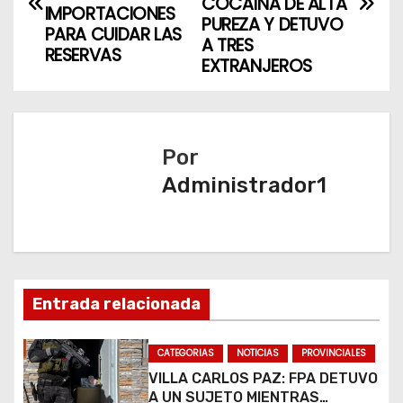
COCAÍNA DE ALTA
IMPORTACIONES
v
PUREZA Y DETUVO
PARA CUIDAR LAS
A TRES
RESERVAS
e
EXTRANJEROS
g
a
Por
c
Administrador1
i
ó
n
Entrada relacionada
d
CATEGORIAS
NOTICIAS
PROVINCIALES
e
VILLA CARLOS PAZ: FPA DETUVO
e
A UN SUJETO MIENTRAS