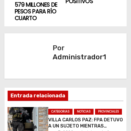
POSITIVOS
v
579 MILLONES DE
PESOS PARA RÍO
e
CUARTO
g
a
Por
c
Administrador1
i
ó
n
Entrada relacionada
d
CATEGORIAS
NOTICIAS
PROVINCIALES
e
VILLA CARLOS PAZ: FPA DETUVO
e
A UN SUJETO MIENTRAS