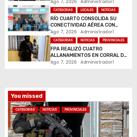
COMERCIALIZABA COCAÍNA Y
Ago 7, 2026
Administrador1
n
MARIHUANA EN UNA PLAZA
CATEGORIAS
LOCALES
NOTICIAS
RÍO CUARTO CONSOLIDA SU
t
CONECTIVIDAD AÉREA CON
CUATRO VUELOS SEMANALES A
Ago 7, 2026
Administrador1
r
BUENOS AIRES
CATEGORIAS
NOTICIAS
PROVINCIALES
a
FPA REALIZÓ CUATRO
ALLANAMIENTOS EN CORRAL DE
d
BUSTOS-IFFLINGER
Ago 7, 2026
Administrador1
a
s
You missed
CATEGORIAS
NOTICIAS
PROVINCIALES