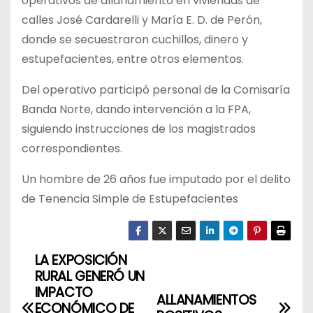
operativos de allanamiento en viviendas de
calles José Cardarelli y María E. D. de Perón,
donde se secuestraron cuchillos, dinero y
estupefacientes, entre otros elementos.
Del operativo participó personal de la Comisaría
Banda Norte, dando intervención a la FPA,
siguiendo instrucciones de los magistrados
correspondientes.
Un hombre de 26 años fue imputado por el delito
de Tenencia Simple de Estupefacientes
LA EXPOSICIÓN
N
RURAL GENERÓ UN
a
IMPACTO
ALLANAMIENTOS
ECONÓMICO DE