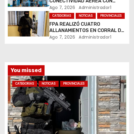
CONECTIVIDAD AÉREA CON
CUATRO VUELOS SEMANALES A
Ago 7, 2026
Administrador1
t
BUENOS AIRES
CATEGORIAS
NOTICIAS
PROVINCIALES
r
FPA REALIZÓ CUATRO
ALLANAMIENTOS EN CORRAL DE
a
BUSTOS-IFFLINGER
Ago 7, 2026
Administrador1
d
a
You missed
s
CATEGORIAS
NOTICIAS
PROVINCIALES