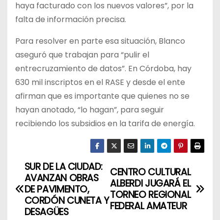
haya facturado con los nuevos valores”, por la
falta de información precisa.
Para resolver en parte esa situación, Blanco
aseguró que trabajan para “pulir el
entrecruzamiento de datos”. En Córdoba, hay
630 mil inscriptos en el RASE y desde el ente
afirman que es importante que quienes no se
hayan anotado, “lo hagan”, para seguir
recibiendo los subsidios en la tarifa de energía.
SUR DE LA CIUDAD:
N
CENTRO CULTURAL
AVANZAN OBRAS
ALBERDI JUGARÁ EL
a
DE PAVIMENTO,
TORNEO REGIONAL
CORDÓN CUNETA Y
FEDERAL AMATEUR
v
DESAGÜES