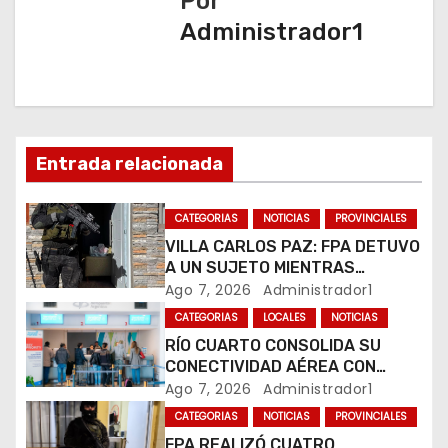
a
Por
Administrador1
c
i
ó
n
Entrada relacionada
d
CATEGORIAS
NOTICIAS
PROVINCIALES
e
VILLA CARLOS PAZ: FPA DETUVO
A UN SUJETO MIENTRAS
e
COMERCIALIZABA COCAÍNA Y
Ago 7, 2026
Administrador1
MARIHUANA EN UNA PLAZA
CATEGORIAS
LOCALES
NOTICIAS
n
RÍO CUARTO CONSOLIDA SU
CONECTIVIDAD AÉREA CON
t
CUATRO VUELOS SEMANALES A
Ago 7, 2026
Administrador1
BUENOS AIRES
r
CATEGORIAS
NOTICIAS
PROVINCIALES
FPA REALIZÓ CUATRO