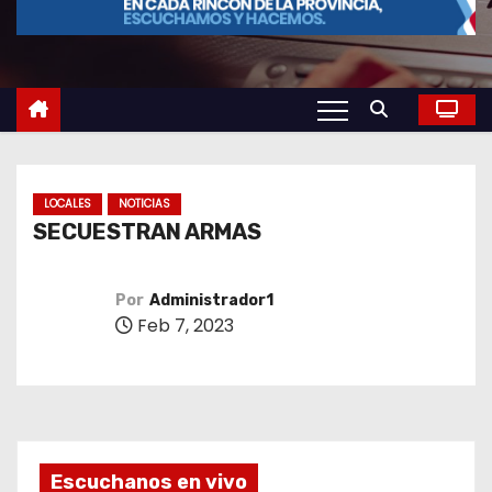
o
LOCALES
NOTICIAS
SECUESTRAN ARMAS
Por
Administrador1
Feb 7, 2023
Escuchanos en vivo