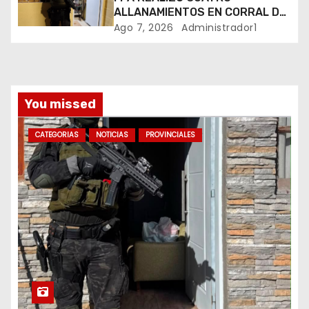
a
ALLANAMIENTOS EN CORRAL DE
BUSTOS-IFFLINGER
Ago 7, 2026
Administrador1
d
a
s
You missed
CATEGORIAS
NOTICIAS
PROVINCIALES