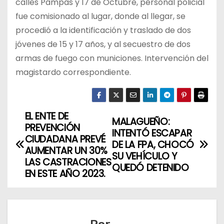
calles Pampas y 17 de Octubre, personal policial
fue comisionado al lugar, donde al llegar, se
procedió a la identificación y traslado de dos
jóvenes de 15 y 17 años, y al secuestro de dos
armas de fuego con municiones. Intervención del
magistardo correspondiente.
EL ENTE DE
N
MALAGUEÑO:
PREVENCIÓN
INTENTÓ ESCAPAR
a
CIUDADANA PREVÉ
DE LA FPA, CHOCÓ
AUMENTAR UN 30%
SU VEHÍCULO Y
v
LAS CASTRACIONES
QUEDÓ DETENIDO
EN ESTE AÑO 2023.
e
g