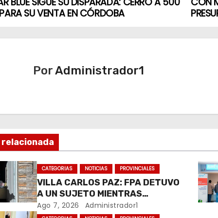
AR BLUE SIGUE SU DISPARADA: CERRÓ A 500
CON M
 PARA SU VENTA EN CÓRDOBA
PRESU
Por
Administrador1
 relacionada
CATEGORIAS
NOTICIAS
PROVINCIALES
VILLA CARLOS PAZ: FPA DETUVO
A UN SUJETO MIENTRAS
COMERCIALIZABA COCAÍNA Y
Ago 7, 2026
Administrador1
MARIHUANA EN UNA PLAZA