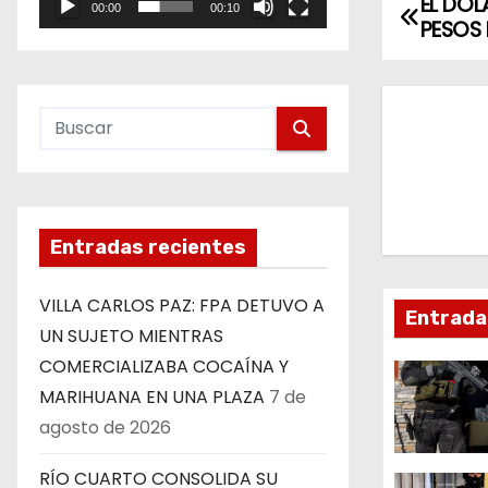
EL DÓL
N
00:00
00:10
e
PESOS
o
a
v
e
g
a
Entradas recientes
c
VILLA CARLOS PAZ: FPA DETUVO A
Entrada
i
UN SUJETO MIENTRAS
COMERCIALIZABA COCAÍNA Y
ó
MARIHUANA EN UNA PLAZA
7 de
n
agosto de 2026
d
RÍO CUARTO CONSOLIDA SU