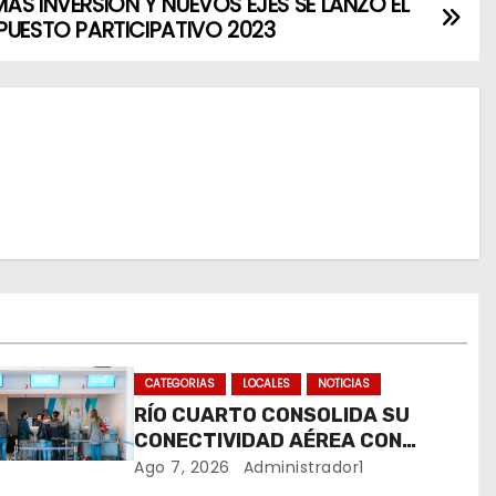
ÁS INVERSIÓN Y NUEVOS EJES SE LANZÓ EL
PUESTO PARTICIPATIVO 2023
CATEGORIAS
LOCALES
NOTICIAS
RÍO CUARTO CONSOLIDA SU
CONECTIVIDAD AÉREA CON
CUATRO VUELOS SEMANALES A
Ago 7, 2026
Administrador1
BUENOS AIRES