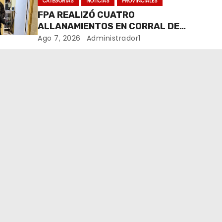
CATEGORIAS
NOTICIAS
PROVINCIALES
FPA REALIZÓ CUATRO
ALLANAMIENTOS EN CORRAL DE
BUSTOS-IFFLINGER
Ago 7, 2026
Administrador1