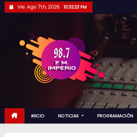
S
Vie. Ago 7th, 2026
10:32:25 PM
a
l
t
a
r
a
l
c
o
n
t
e
n
INICIO
NOTICIAS
PROGRAMACIÓN
i
d