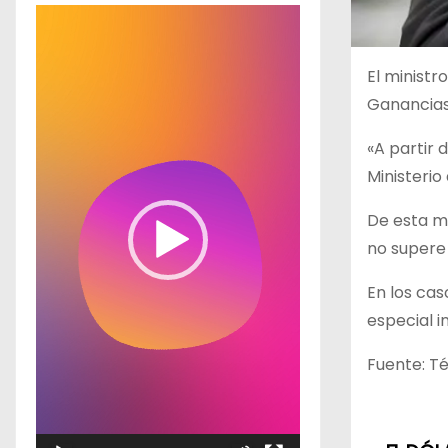
R
e
p
El ministr
r
Ganancias
o
«A partir 
d
Ministeri
u
c
De esta m
t
no supere 
o
En los cas
r
especial 
d
e
Fuente: T
v
í
d