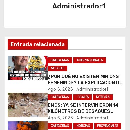
Administrador1
c
i
ó
n
Entrada relacionada
d
CATEGORIAS
INTERNACIONALES
e
NOTICIAS
¿POR QUÉ NO EXISTEN MINIONS
e
FEMENINOS? LA EXPLICACIÓN DE
SU CREADOR QUE VOLVIÓ A
Ago 6, 2026
Administrador1
n
VIRALIZARSE
CATEGORIAS
LOCALES
NOTICIAS
t
EMOS: YA SE INTERVINIERON 14
KILÓMETROS DE DESAGÜES
r
PLUVIALES
Ago 6, 2026
Administrador1
CATEGORIAS
NOTICIAS
PROVINCIALES