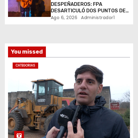
a
DESPEÑADEROS: FPA
DESARTICULÓ DOS PUNTOS DE
d
VENTA DE DROGAS. TRES
Ago 6, 2026
Administrador1
DETENIDOS
a
s
You missed
CATEGORIAS