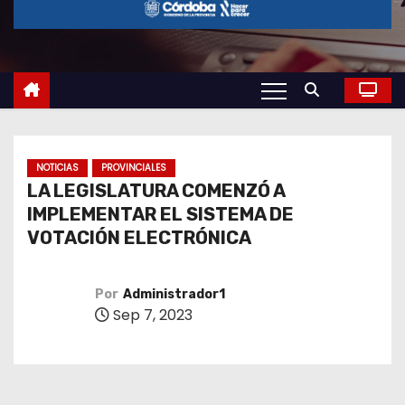
o
NOTICIAS
PROVINCIALES
LA LEGISLATURA COMENZÓ A
IMPLEMENTAR EL SISTEMA DE
VOTACIÓN ELECTRÓNICA
Por
Administrador1
Sep 7, 2023