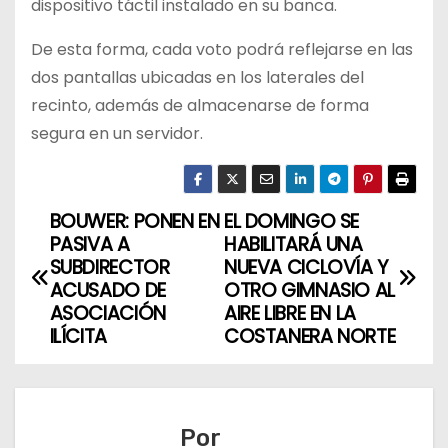
dispositivo táctil instalado en su banca.
De esta forma, cada voto podrá reflejarse en las
dos pantallas ubicadas en los laterales del
recinto, además de almacenarse de forma
segura en un servidor.
BOUWER: PONEN EN
EL DOMINGO SE
N
PASIVA A
HABILITARÁ UNA
a
SUBDIRECTOR
NUEVA CICLOVÍA Y
ACUSADO DE
OTRO GIMNASIO AL
v
ASOCIACIÓN
AIRE LIBRE EN LA
ILÍCITA
COSTANERA NORTE
e
g
a
Por