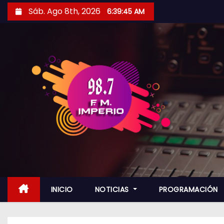
S
Sáb. Ago 8th, 2026
6:39:46 AM
a
l
t
a
r
a
l
c
o
n
t
e
n
INICIO
NOTICIAS
PROGRAMACIÓN
i
d