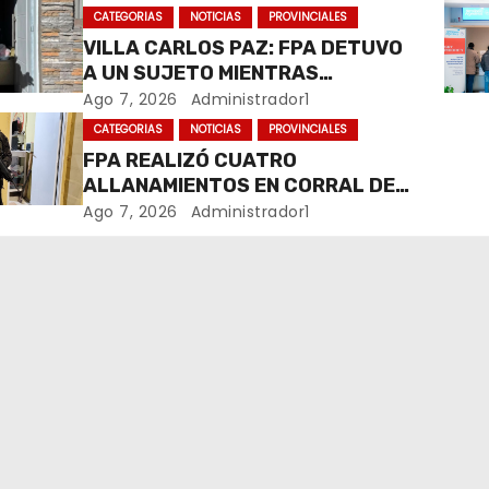
CATEGORIAS
NOTICIAS
PROVINCIALES
VILLA CARLOS PAZ: FPA DETUVO
A UN SUJETO MIENTRAS
COMERCIALIZABA COCAÍNA Y
Ago 7, 2026
Administrador1
MARIHUANA EN UNA PLAZA
CATEGORIAS
NOTICIAS
PROVINCIALES
FPA REALIZÓ CUATRO
ALLANAMIENTOS EN CORRAL DE
BUSTOS-IFFLINGER
Ago 7, 2026
Administrador1