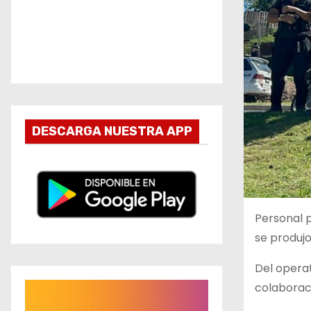
DESCARGA NUESTRA APP
Personal p
se produjo
Del operat
colaboraci
R
e