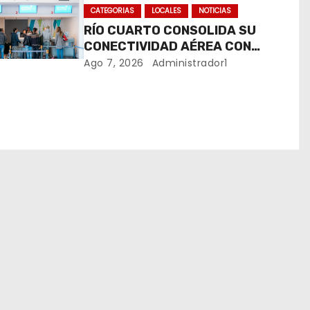
CATEGORIAS
LOCALES
NOTICIAS
RÍO CUARTO CONSOLIDA SU
CONECTIVIDAD AÉREA CON
CUATRO VUELOS SEMANALES A
Ago 7, 2026
Administrador1
BUENOS AIRES