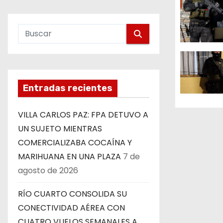
n
d
e
e
Entradas recientes
n
VILLA CARLOS PAZ: FPA DETUVO A
t
UN SUJETO MIENTRAS
r
COMERCIALIZABA COCAÍNA Y
MARIHUANA EN UNA PLAZA
7 de
a
agosto de 2026
d
RÍO CUARTO CONSOLIDA SU
a
CONECTIVIDAD AÉREA CON
CUATRO VUELOS SEMANALES A