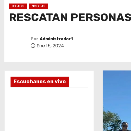
o
LOCALES
NOTICIAS
RESCATAN PERSONAS 
Por
Administrador1
Ene 15, 2024
Escuchanos en vivo