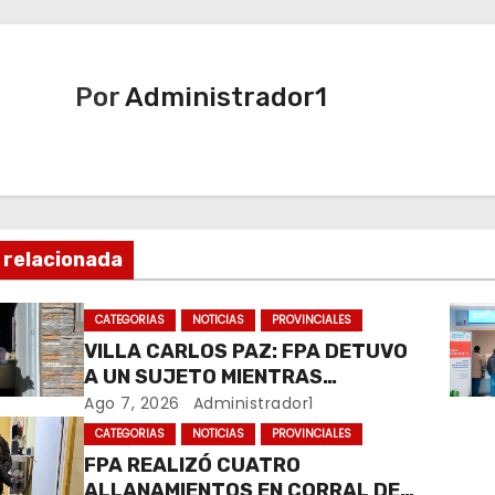
Por
Administrador1
 relacionada
CATEGORIAS
NOTICIAS
PROVINCIALES
VILLA CARLOS PAZ: FPA DETUVO
A UN SUJETO MIENTRAS
COMERCIALIZABA COCAÍNA Y
Ago 7, 2026
Administrador1
MARIHUANA EN UNA PLAZA
CATEGORIAS
NOTICIAS
PROVINCIALES
FPA REALIZÓ CUATRO
ALLANAMIENTOS EN CORRAL DE