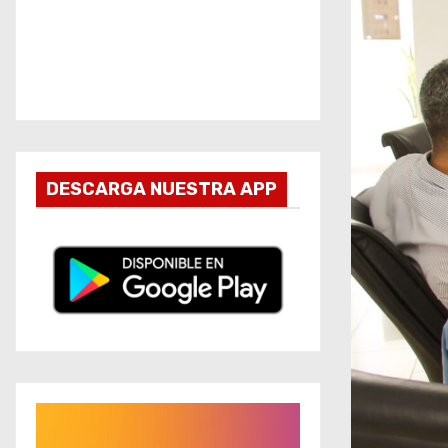
DESCARGA NUESTRA APP
R
e