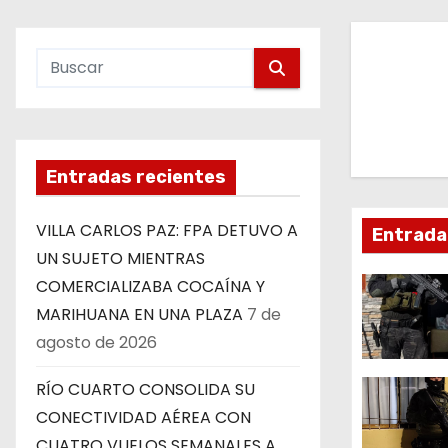
v
e
g
a
Entradas recientes
c
VILLA CARLOS PAZ: FPA DETUVO A
Entrada
i
UN SUJETO MIENTRAS
ó
COMERCIALIZABA COCAÍNA Y
MARIHUANA EN UNA PLAZA
7 de
n
agosto de 2026
d
RÍO CUARTO CONSOLIDA SU
e
CONECTIVIDAD AÉREA CON
CUATRO VUELOS SEMANALES A