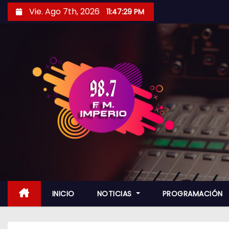
S
Vie. Ago 7th, 2026
11:47:31 PM
a
l
t
a
r
a
l
c
o
n
t
e
n
INICIO
NOTICIAS
PROGRAMACIÓN
i
d