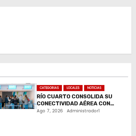
CATEGORIAS
LOCALES
NOTICIAS
RÍO CUARTO CONSOLIDA SU
CONECTIVIDAD AÉREA CON
CUATRO VUELOS SEMANALES A
Ago 7, 2026
Administrador1
BUENOS AIRES