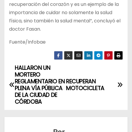
recuperación del corazón y es un ejemplo de la
importancia de cuidar no solamente la salud
física, sino también la salud mental”, concluyó el
doctor Fasan.
Fuente/Infobae
HALLARON UN
N
MORTERO
a
REGLAMENTARIO EN
RECUPERAN
PLENA VÍA PÚBLICA
MOTOCICLETA
v
DE LA CIUDAD DE
CÓRDOBA
e
g
Por