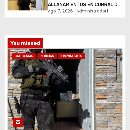
a
ALLANAMIENTOS EN CORRAL DE
BUSTOS-IFFLINGER
Ago 7, 2026
Administrador1
d
a
s
You missed
CATEGORIAS
NOTICIAS
PROVINCIALES