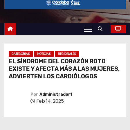
o
CATEGORIAS
NOTICIAS
REGIONALES
EL SÍNDROME DEL CORAZÓN ROTO
EXISTE Y AFECTA MÁS A LAS MUJERES,
ADVIERTEN LOS CARDIÓLOGOS
Por
Administrador1
Feb 14, 2025