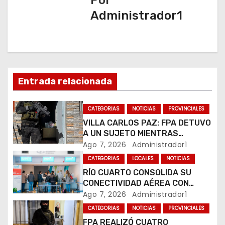
a
Administrador1
c
i
ó
n
Entrada relacionada
d
CATEGORIAS
NOTICIAS
PROVINCIALES
e
VILLA CARLOS PAZ: FPA DETUVO
A UN SUJETO MIENTRAS
e
COMERCIALIZABA COCAÍNA Y
Ago 7, 2026
Administrador1
MARIHUANA EN UNA PLAZA
CATEGORIAS
LOCALES
NOTICIAS
n
RÍO CUARTO CONSOLIDA SU
CONECTIVIDAD AÉREA CON
t
CUATRO VUELOS SEMANALES A
Ago 7, 2026
Administrador1
BUENOS AIRES
r
CATEGORIAS
NOTICIAS
PROVINCIALES
FPA REALIZÓ CUATRO