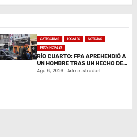
CATEGORIAS
LOCALES
NOTICIAS
PROVINCIALES
RÍO CUARTO: FPA APREHENDIÓ A
UN HOMBRE TRAS UN HECHO DE
HURTO EN UNA VETERINARIA
Ago 6, 2026
Administrador1