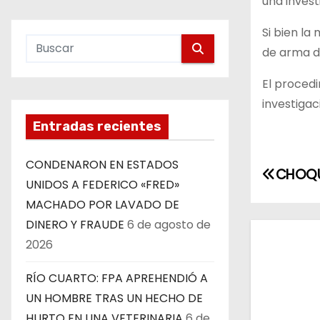
una invest
Si bien la
de arma de
El procedi
investigac
Entradas recientes
CONDENARON EN ESTADOS
N
CHOQU
UNIDOS A FEDERICO «FRED»
a
MACHADO POR LAVADO DE
DINERO Y FRAUDE
6 de agosto de
v
2026
e
RÍO CUARTO: FPA APREHENDIÓ A
g
UN HOMBRE TRAS UN HECHO DE
HURTO EN UNA VETERINARIA
6 de