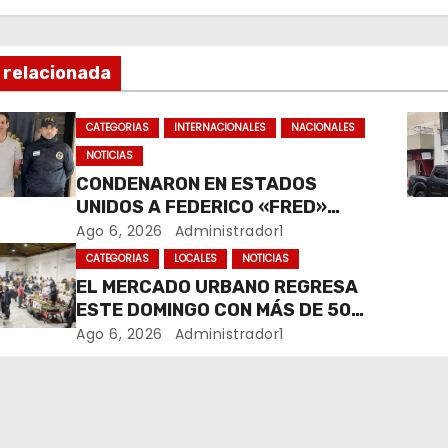
 relacionada
CATEGORIAS
INTERNACIONALES
NACIONALES
NOTICIAS
CONDENARON EN ESTADOS
UNIDOS A FEDERICO «FRED»
MACHADO POR LAVADO DE
Ago 6, 2026
Administrador1
DINERO Y FRAUDE
CATEGORIAS
LOCALES
NOTICIAS
EL MERCADO URBANO REGRESA
ESTE DOMINGO CON MÁS DE 50
EMPRENDEDORES LOCALES
Ago 6, 2026
Administrador1