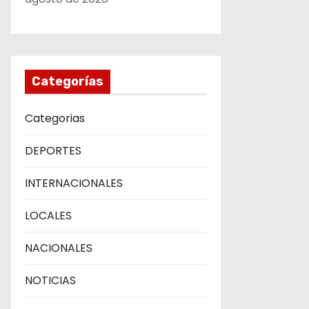
a
d
a
Categorías
s
Categorias
DEPORTES
INTERNACIONALES
LOCALES
NACIONALES
NOTICIAS