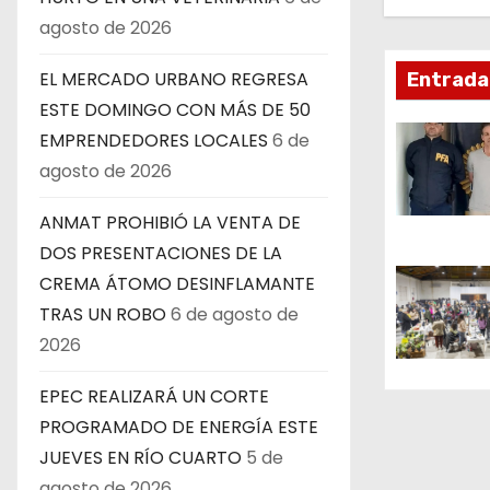
a
agosto de 2026
c
EL MERCADO URBANO REGRESA
Entrada
i
ESTE DOMINGO CON MÁS DE 50
ó
EMPRENDEDORES LOCALES
6 de
agosto de 2026
n
ANMAT PROHIBIÓ LA VENTA DE
d
DOS PRESENTACIONES DE LA
e
CREMA ÁTOMO DESINFLAMANTE
TRAS UN ROBO
6 de agosto de
e
2026
n
EPEC REALIZARÁ UN CORTE
t
PROGRAMADO DE ENERGÍA ESTE
r
JUEVES EN RÍO CUARTO
5 de
agosto de 2026