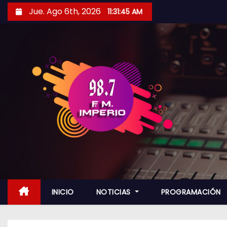
S
Jue. Ago 6th, 2026
11:31:47 AM
a
l
t
a
r
a
l
c
o
n
t
e
n
INICIO
NOTICIAS
PROGRAMACIÓN
i
d