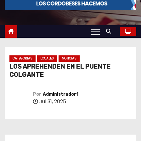
o
CATEGORIAS
LOCALES
NOTICIAS
LOS APREHENDEN EN EL PUENTE
COLGANTE
Por
Administrador1
Jul 31, 2025