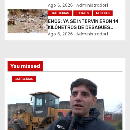
r
SU CREADOR QUE VOLVIÓ A
Ago 6, 2026
Administrador1
a
VIRALIZARSE
CATEGORIAS
LOCALES
NOTICIAS
EMOS: YA SE INTERVINIERON 14
d
KILÓMETROS DE DESAGÜES
PLUVIALES
Ago 6, 2026
Administrador1
a
s
You missed
CATEGORIAS