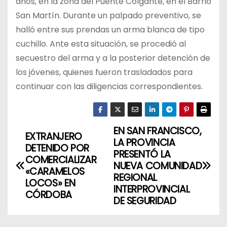
años, en la zona del Puente Colgante, en el Barrio
San Martín. Durante un palpado preventivo, se
halló entre sus prendas un arma blanca de tipo
cuchillo. Ante esta situación, se procedió al
secuestro del arma y a la posterior detención de
los jóvenes, quienes fueron trasladados para
continuar con las diligencias correspondientes.
EN SAN FRANCISCO,
N
EXTRANJERO
LA PROVINCIA
DETENIDO POR
a
PRESENTÓ LA
COMERCIALIZAR
NUEVA COMUNIDAD
«CARAMELOS
v
REGIONAL
LOCOS» EN
INTERPROVINCIAL
CÓRDOBA
e
DE SEGURIDAD
g