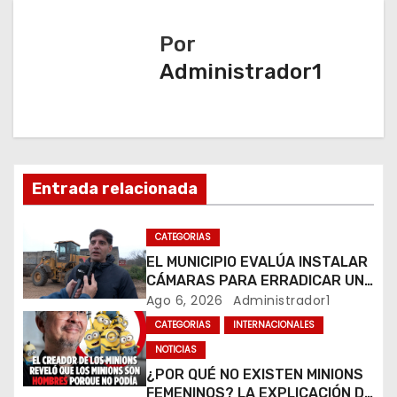
a
Por
c
Administrador1
i
ó
n
Entrada relacionada
d
CATEGORIAS
e
EL MUNICIPIO EVALÚA INSTALAR
e
CÁMARAS PARA ERRADICAR UN
MICROBASURAL AL FINAL DE
Ago 6, 2026
Administrador1
n
CALLE CARDARELLI
CATEGORIAS
INTERNACIONALES
NOTICIAS
t
¿POR QUÉ NO EXISTEN MINIONS
FEMENINOS? LA EXPLICACIÓN DE