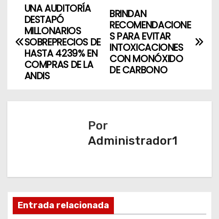
UNA AUDITORÍA
N
BRINDAN
DESTAPÓ
RECOMENDACIONE
a
MILLONARIOS
S PARA EVITAR
SOBREPRECIOS DE
INTOXICACIONES
v
HASTA 4239% EN
CON MONÓXIDO
COMPRAS DE LA
DE CARBONO
e
ANDIS
g
a
Por
c
Administrador1
i
ó
n
Entrada relacionada
d