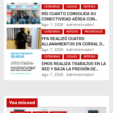
CATEGORIAS
LOCALES
NOTICIAS
e
RÍO CUARTO CONSOLIDA SU
e
CONECTIVIDAD AÉREA CON
CUATRO VUELOS SEMANALES A
Ago 7, 2026
Administrador1
n
BUENOS AIRES
CATEGORIAS
NOTICIAS
PROVINCIALES
FPA REALIZÓ CUATRO
t
ALLANAMIENTOS EN CORRAL DE
BUSTOS-IFFLINGER
Ago 7, 2026
Administrador1
r
CATEGORIAS
LOCALES
NOTICIAS
a
EMOS REALIZA TRABAJOS EN LA
RED Y BAJA LA PRESIÓN DE
d
AGUA EN VARIOS SECTORES DE
Ago 7, 2026
Administrador1
RÍO CUARTO
a
s
You missed