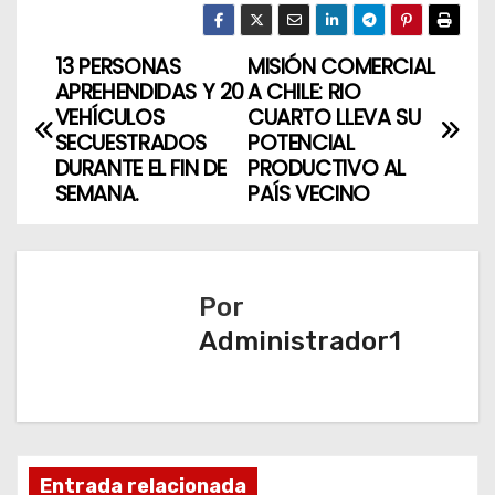
13 PERSONAS
MISIÓN COMERCIAL
N
APREHENDIDAS Y 20
A CHILE: RIO
a
VEHÍCULOS
CUARTO LLEVA SU
SECUESTRADOS
POTENCIAL
v
DURANTE EL FIN DE
PRODUCTIVO AL
SEMANA.
PAÍS VECINO
e
g
a
Por
Administrador1
c
i
ó
n
Entrada relacionada