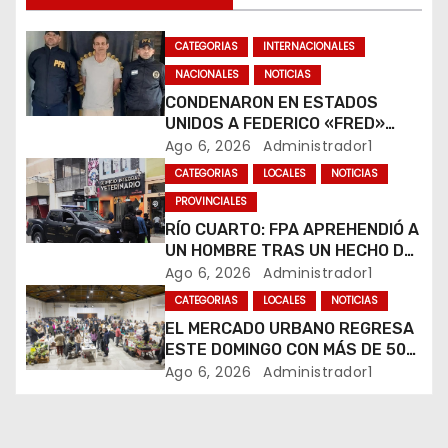
d
CATEGORIAS
INTERNACIONALES
e
NACIONALES
NOTICIAS
CONDENARON EN ESTADOS
e
UNIDOS A FEDERICO «FRED»
MACHADO POR LAVADO DE
Ago 6, 2026
Administrador1
n
DINERO Y FRAUDE
CATEGORIAS
LOCALES
NOTICIAS
t
PROVINCIALES
RÍO CUARTO: FPA APREHENDIÓ A
r
UN HOMBRE TRAS UN HECHO DE
HURTO EN UNA VETERINARIA
Ago 6, 2026
Administrador1
a
CATEGORIAS
LOCALES
NOTICIAS
d
EL MERCADO URBANO REGRESA
ESTE DOMINGO CON MÁS DE 50
a
EMPRENDEDORES LOCALES
Ago 6, 2026
Administrador1
s