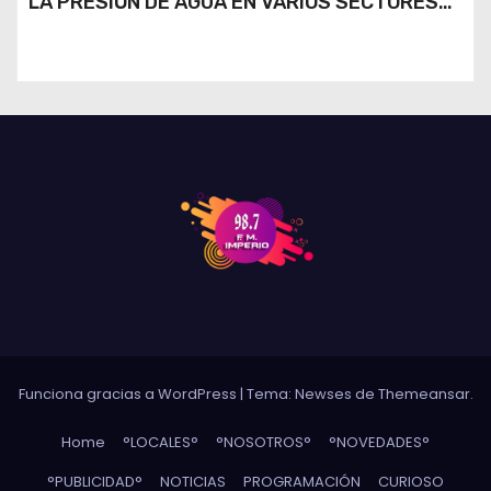
LA PRESIÓN DE AGUA EN VARIOS SECTORES
DE RÍO CUARTO
Funciona gracias a WordPress
|
Tema: Newses de
Themeansar
.
Home
°LOCALES°
°NOSOTROS°
°NOVEDADES°
°PUBLICIDAD°
NOTICIAS
PROGRAMACIÓN
CURIOSO