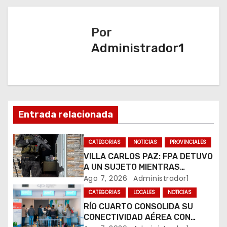
e
g
Por
a
Administrador1
c
i
ó
Entrada relacionada
n
CATEGORIAS
NOTICIAS
PROVINCIALES
d
VILLA CARLOS PAZ: FPA DETUVO
A UN SUJETO MIENTRAS
e
COMERCIALIZABA COCAÍNA Y
Ago 7, 2026
Administrador1
MARIHUANA EN UNA PLAZA
e
CATEGORIAS
LOCALES
NOTICIAS
RÍO CUARTO CONSOLIDA SU
n
CONECTIVIDAD AÉREA CON