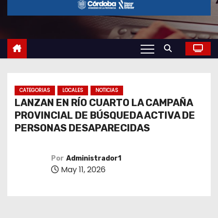
o
CATEGORIAS
LOCALES
NOTICIAS
LANZAN EN RÍO CUARTO LA CAMPAÑA
PROVINCIAL DE BÚSQUEDA ACTIVA DE
PERSONAS DESAPARECIDAS
Por
Administrador1
May 11, 2026