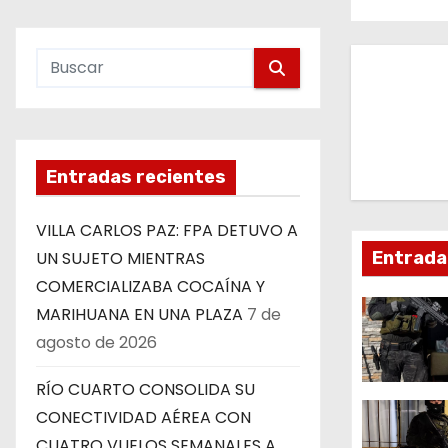
v
e
g
a
Entradas recientes
c
VILLA CARLOS PAZ: FPA DETUVO A
i
UN SUJETO MIENTRAS
Entrada
ó
COMERCIALIZABA COCAÍNA Y
MARIHUANA EN UNA PLAZA
7 de
n
agosto de 2026
d
RÍO CUARTO CONSOLIDA SU
e
CONECTIVIDAD AÉREA CON
CUATRO VUELOS SEMANALES A