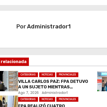
Por
Administrador1
 relacionada
CATEGORIAS
NOTICIAS
PROVINCIALES
VILLA CARLOS PAZ: FPA DETUVO
A UN SUJETO MIENTRAS
COMERCIALIZABA COCAÍNA Y
Ago 7, 2026
Administrador1
MARIHUANA EN UNA PLAZA
CATEGORIAS
NOTICIAS
PROVINCIALES
FPA REALIZÓ CUATRO