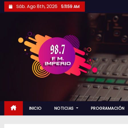
S
Sáb. Ago 8th, 2026
5:12:00 AM
a
l
t
a
r
a
l
c
o
n
t
e
n
INICIO
NOTICIAS
PROGRAMACIÓN
i
d