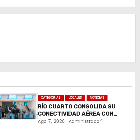
CATEGORIAS
LOCALES
NOTICIAS
RÍO CUARTO CONSOLIDA SU
CONECTIVIDAD AÉREA CON
CUATRO VUELOS SEMANALES A
Ago 7, 2026
Administrador1
BUENOS AIRES