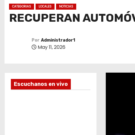
o
CATEGORIAS
LOCALES
NOTICIAS
RECUPERAN AUTOMÓV
Por
Administrador1
May 11, 2026
Escuchanos en vivo