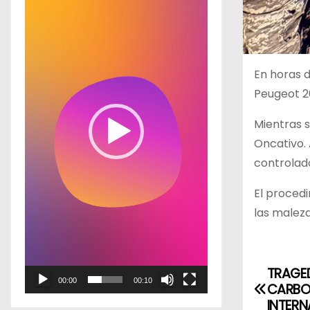
p
r
o
d
En horas 
u
Peugeot 2
c
Mientras s
t
Oncativo. 
o
controlado
r
d
El proced
e
las maleza
v
í
d
TRAGE
N
00:00
00:10
e
CARBO
a
INTER
o