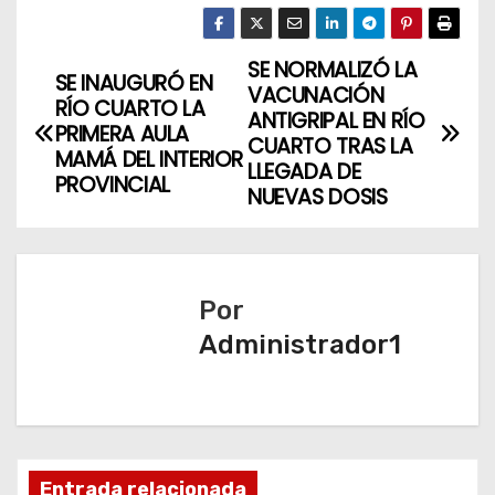
SE NORMALIZÓ LA
N
SE INAUGURÓ EN
VACUNACIÓN
RÍO CUARTO LA
a
ANTIGRIPAL EN RÍO
PRIMERA AULA
CUARTO TRAS LA
MAMÁ DEL INTERIOR
v
LLEGADA DE
PROVINCIAL
NUEVAS DOSIS
e
g
a
Por
Administrador1
c
i
ó
Entrada relacionada