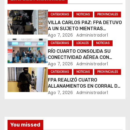
n
d
CATEGORIAS
NOTICIAS
PROVINCIALES
e
VILLA CARLOS PAZ: FPA DETUVO
A UN SUJETO MIENTRAS
e
COMERCIALIZABA COCAÍNA Y
Ago 7, 2026
Administrador1
MARIHUANA EN UNA PLAZA
CATEGORIAS
LOCALES
NOTICIAS
n
RÍO CUARTO CONSOLIDA SU
CONECTIVIDAD AÉREA CON
t
CUATRO VUELOS SEMANALES A
Ago 7, 2026
Administrador1
BUENOS AIRES
r
CATEGORIAS
NOTICIAS
PROVINCIALES
FPA REALIZÓ CUATRO
a
ALLANAMIENTOS EN CORRAL DE
BUSTOS-IFFLINGER
Ago 7, 2026
Administrador1
d
a
s
You missed