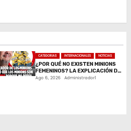
CATEGORIAS
INTERNACIONALES
NOTICIAS
¿POR QUÉ NO EXISTEN MINIONS
FEMENINOS? LA EXPLICACIÓN DE
SU CREADOR QUE VOLVIÓ A
Ago 6, 2026
Administrador1
VIRALIZARSE