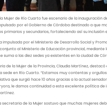
 la Mujer de Río Cuarto fue escenario de la inauguración d
mpulsado por el Gobierno de Córdoba destinado a que mad
os primarios y secundarios, fortaleciendo así su inclusión e
iva impulsada por el Ministerio de Desarrollo Social y Prom
conjunto al Ministerio de Educación provincial, mediante
se suma a las diez sedes ya existentes en la ciudad de Có
ria de la Mujer de la Provincia, Claudia Martínez, destacó 
a sede en Río Cuarto. “Estamos muy contentas y orgullos
ciativa que surgió hace 10 años gracias a la actual senado
ryora, le damos continuidad a esta excelente política de i
artínez.
 secretaria de la Mujer sostuvo que muchas mujeres debi