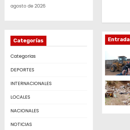
g
agosto de 2026
a
c
Entrada
Categorías
i
ó
Categorias
n
DEPORTES
d
INTERNACIONALES
e
LOCALES
e
NACIONALES
n
NOTICIAS
t