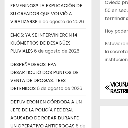
Oviedo pre
FEMENINOS? LA EXPLICACIÓN DE
50 en sec
SU CREADOR QUE VOLVIÓ A
terminar s
VIRALIZARSE
6 de agosto de 2026
Hoy podem
EMOS: YA SE INTERVINIERON 14
KILÓMETROS DE DESAGÜES
Estuvieron
PLUVIALES
6 de agosto de 2026
la secreta
institucio
DESPEÑADEROS: FPA
DESARTICULÓ DOS PUNTOS DE
VENTA DE DROGAS. TRES
VICUÑ
N
DETENIDOS
6 de agosto de 2026
RASTRI
a
DETUVIERON EN CÓRDOBA A UN
v
JEFE DE LA POLICÍA FEDERAL
ACUSADO DE ROBAR DURANTE
e
UN OPERATIVO ANTIDROGAS
6 de