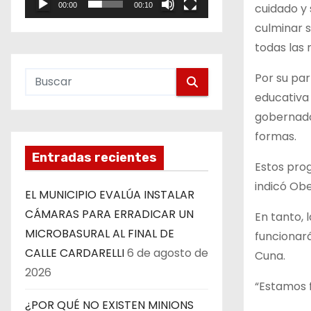
cuidado y 
00:00
00:10
e
culminar s
o
todas las 
Por su par
educativa
gobernador
formas.
Entradas recientes
Estos pro
indicó Obe
EL MUNICIPIO EVALÚA INSTALAR
CÁMARAS PARA ERRADICAR UN
En tanto, 
MICROBASURAL AL FINAL DE
funcionará
CALLE CARDARELLI
6 de agosto de
Cuna.
2026
“Estamos f
¿POR QUÉ NO EXISTEN MINIONS