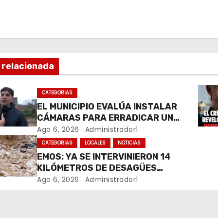
 relacionada
CATEGORIAS
EL MUNICIPIO EVALÚA INSTALAR
CÁMARAS PARA ERRADICAR UN
MICROBASURAL AL FINAL DE
Ago 6, 2026
Administrador1
CALLE CARDARELLI
CATEGORIAS
LOCALES
NOTICIAS
EMOS: YA SE INTERVINIERON 14
KILÓMETROS DE DESAGÜES
PLUVIALES
Ago 6, 2026
Administrador1