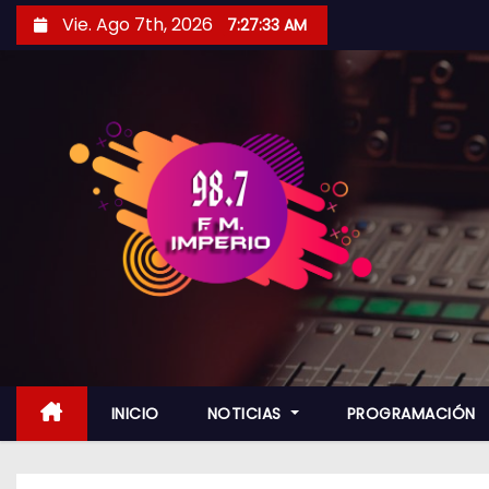
S
Vie. Ago 7th, 2026
7:27:34 AM
a
l
t
a
r
a
l
c
o
n
t
e
n
INICIO
NOTICIAS
PROGRAMACIÓN
i
d