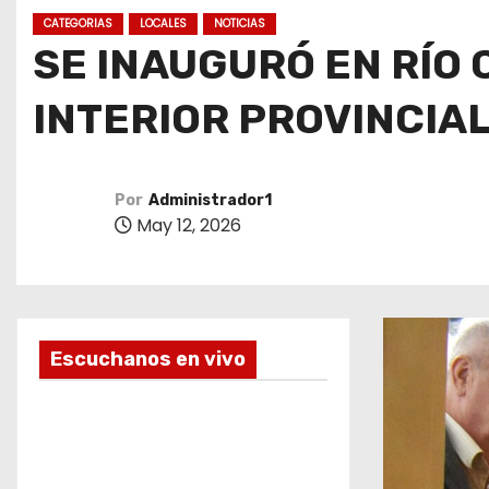
o
CATEGORIAS
LOCALES
NOTICIAS
SE INAUGURÓ EN RÍO
INTERIOR PROVINCIA
Por
Administrador1
May 12, 2026
Escuchanos en vivo