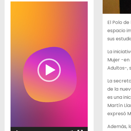
R
e
p
El Polo de
r
espacio i
o
sus estudi
d
La iniciat
u
Mujer -en 
c
Adultos-, 
t
o
La secreta
r
de la nuev
d
es una ini
e
Martín Lla
v
expresó M
í
Además, la
d