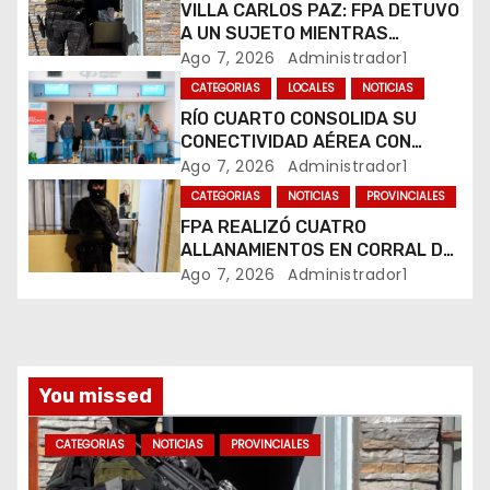
e
VILLA CARLOS PAZ: FPA DETUVO
A UN SUJETO MIENTRAS
n
COMERCIALIZABA COCAÍNA Y
Ago 7, 2026
Administrador1
MARIHUANA EN UNA PLAZA
CATEGORIAS
LOCALES
NOTICIAS
t
RÍO CUARTO CONSOLIDA SU
CONECTIVIDAD AÉREA CON
r
CUATRO VUELOS SEMANALES A
Ago 7, 2026
Administrador1
BUENOS AIRES
a
CATEGORIAS
NOTICIAS
PROVINCIALES
FPA REALIZÓ CUATRO
d
ALLANAMIENTOS EN CORRAL DE
BUSTOS-IFFLINGER
Ago 7, 2026
Administrador1
a
s
You missed
CATEGORIAS
NOTICIAS
PROVINCIALES