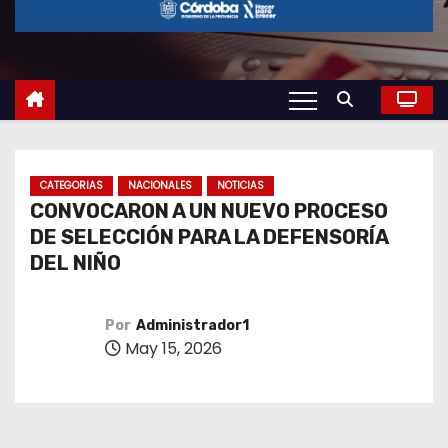
o
CATEGORIAS
NACIONALES
NOTICIAS
CONVOCARON A UN NUEVO PROCESO
DE SELECCIÓN PARA LA DEFENSORÍA
DEL NIÑO
Por
Administrador1
May 15, 2026