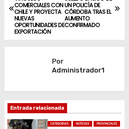
a
COMERCIALES CON
UN POLICÍA DE
v
CHILE Y PROYECTA
CÓRDOBA TRAS EL
NUEVAS
AUMENTO
e
OPORTUNIDADES DE
CONFIRMADO
EXPORTACIÓN
g
a
c
Por
Administrador1
i
ó
n
d
Entrada relacionada
e
CATEGORIAS
NOTICIAS
PROVINCIALES