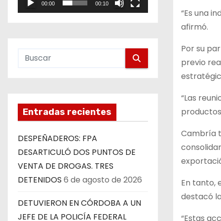
00:00
00:10
e
“Es una in
o
afirmó.
Por su par
previo re
estratégi
“Las reun
productos
Entradas recientes
Cambría t
DESPEÑADEROS: FPA
consolidar
DESARTICULÓ DOS PUNTOS DE
exportaci
VENTA DE DROGAS. TRES
DETENIDOS
6 de agosto de 2026
En tanto,
destacó la
DETUVIERON EN CÓRDOBA A UN
JEFE DE LA POLICÍA FEDERAL
“Estas ac