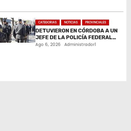
CATEGORIAS
NOTICIAS
PROVINCIALES
DETUVIERON EN CÓRDOBA A UN
JEFE DE LA POLICÍA FEDERAL
ACUSADO DE ROBAR DURANTE
Ago 6, 2026
Administrador1
UN OPERATIVO ANTIDROGAS