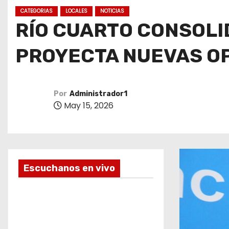
o
CATEGORIAS
LOCALES
NOTICIAS
RÍO CUARTO CONSOLI
PROYECTA NUEVAS O
Por
Administrador1
May 15, 2026
Escuchanos en vivo