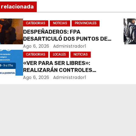
 relacionada
CATEGORIAS
NOTICIAS
PROVINCIALES
DESPEÑADEROS: FPA
DESARTICULÓ DOS PUNTOS DE
VENTA DE DROGAS. TRES
Ago 6, 2026
Administrador1
DETENIDOS
CATEGORIAS
LOCALES
NOTICIAS
«VER PARA SER LIBRES»:
REALIZARÁN CONTROLES
OFTALMOLÓGICOS GRATUITOS
Ago 6, 2026
Administrador1
PARA NIÑOS Y ADOLESCENTES EN
RÍO CUARTO