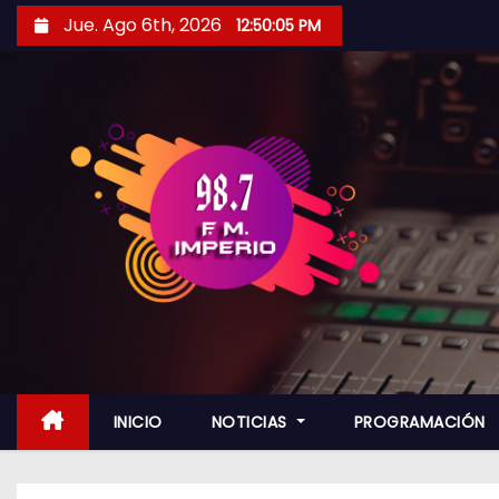
S
Jue. Ago 6th, 2026
12:50:06 PM
a
l
t
a
r
a
l
c
o
n
t
e
n
INICIO
NOTICIAS
PROGRAMACIÓN
i
d