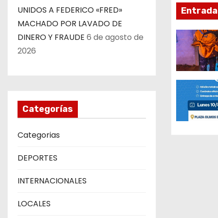
UNIDOS A FEDERICO «FRED»
Entrada
i
MACHADO POR LAVADO DE
ó
DINERO Y FRAUDE
6 de agosto de
2026
n
d
e
Categorías
e
Categorias
n
t
DEPORTES
r
INTERNACIONALES
a
LOCALES