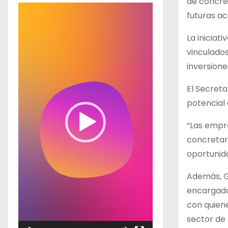
de concre
R
futuras ac
e
p
La iniciat
r
vinculados
o
inversione
d
El Secreta
u
potencial 
c
t
“Las empr
o
concretar
r
oportunida
d
Además, G
e
encargado
v
con quiene
í
sector de 
d