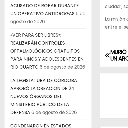
ACUSADO DE ROBAR DURANTE
ciudad”, s
UN OPERATIVO ANTIDROGAS
6 de
La misión 
agosto de 2026
entre el s
«VER PARA SER LIBRES»:
REALIZARÁN CONTROLES
OFTALMOLÓGICOS GRATUITOS
MURIÓ 
N
UN AR
PARA NIÑOS Y ADOLESCENTES EN
a
RÍO CUARTO
6 de agosto de 2026
v
LA LEGISLATURA DE CÓRDOBA
e
APROBÓ LA CREACIÓN DE 24
NUEVOS ÓRGANOS DEL
g
MINISTERIO PÚBLICO DE LA
a
DEFENSA
6 de agosto de 2026
c
CONDENARON EN ESTADOS