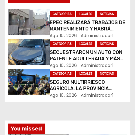
d
CATEGORIAS
LOCALES
NOTICIAS
e
EPEC REALIZARÁ TRABAJOS DE
MANTENIMIENTO Y HABRÁ
e
CORTES DE LUZ EN DISTINTOS
Ago 10, 2026
Administrador1
SECTORES DE RÍO CUARTO
CATEGORIAS
LOCALES
NOTICIAS
n
SECUESTRARON UN AUTO CON
PATENTE ADULTERADA Y MÁS
t
DE 20 MOTOS DURANTE LOS
Ago 10, 2026
Administrador1
OPERATIVOS DEL FIN DE
r
CATEGORIAS
LOCALES
NOTICIAS
SEMANA
SEGURO MULTIRRIESGO
a
AGRÍCOLA: LA PROVINCIA
ENTREGÓ INDEMNIZACIONES A
Ago 10, 2026
Administrador1
d
PRODUCTORES DEL SUR
PROVINCIAL
a
s
You missed