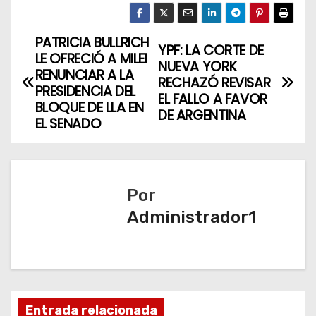
PATRICIA BULLRICH
N
YPF: LA CORTE DE
LE OFRECIÓ A MILEI
NUEVA YORK
a
RENUNCIAR A LA
RECHAZÓ REVISAR
PRESIDENCIA DEL
EL FALLO A FAVOR
v
BLOQUE DE LLA EN
DE ARGENTINA
EL SENADO
e
g
a
Por
Administrador1
c
i
ó
n
Entrada relacionada