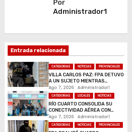
Por
ó
Administrador1
n
d
e
Entrada relacionada
e
n
CATEGORIAS
NOTICIAS
PROVINCIALES
VILLA CARLOS PAZ: FPA DETUVO
t
A UN SUJETO MIENTRAS
COMERCIALIZABA COCAÍNA Y
Ago 7, 2026
Administrador1
r
MARIHUANA EN UNA PLAZA
CATEGORIAS
LOCALES
NOTICIAS
a
RÍO CUARTO CONSOLIDA SU
CONECTIVIDAD AÉREA CON
d
CUATRO VUELOS SEMANALES A
Ago 7, 2026
Administrador1
BUENOS AIRES
CATEGORIAS
NOTICIAS
PROVINCIALES
a