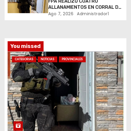
FPA REALIZÓ CUATRO
ALLANAMIENTOS EN CORRAL DE
s
BUSTOS-IFFLINGER
Ago 7, 2026
Administrador1
You missed
CATEGORIAS
NOTICIAS
PROVINCIALES