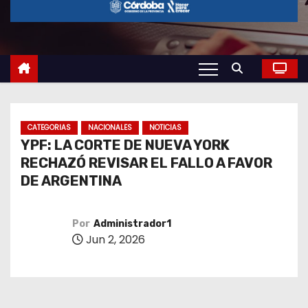
o
CATEGORIAS
NACIONALES
NOTICIAS
YPF: LA CORTE DE NUEVA YORK
RECHAZÓ REVISAR EL FALLO A FAVOR
DE ARGENTINA
Por
Administrador1
Jun 2, 2026