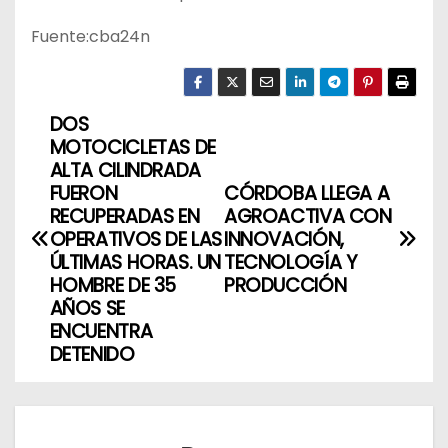
Fuente:cba24n
DOS
N
MOTOCICLETAS DE
a
ALTA CILINDRADA
FUERON
CÓRDOBA LLEGA A
v
RECUPERADAS EN
AGROACTIVA CON
OPERATIVOS DE LAS
INNOVACIÓN,
e
ÚLTIMAS HORAS. UN
TECNOLOGÍA Y
HOMBRE DE 35
PRODUCCIÓN
g
AÑOS SE
ENCUENTRA
a
DETENIDO
c
i