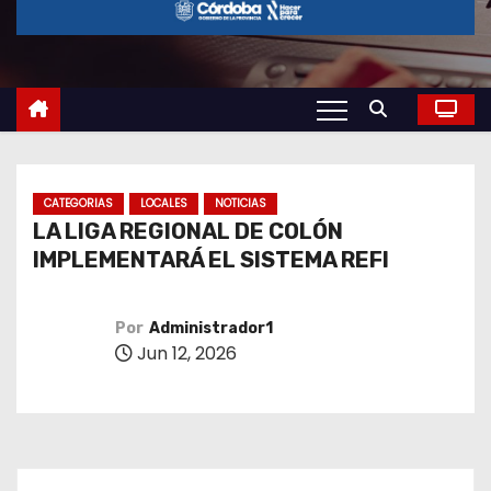
o
CATEGORIAS
LOCALES
NOTICIAS
LA LIGA REGIONAL DE COLÓN
IMPLEMENTARÁ EL SISTEMA REFI
Por
Administrador1
Jun 12, 2026