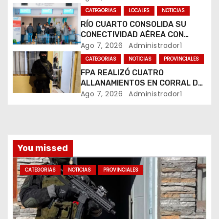
MARIHUANA EN UNA PLAZA
e
CATEGORIAS
LOCALES
NOTICIAS
RÍO CUARTO CONSOLIDA SU
n
CONECTIVIDAD AÉREA CON
CUATRO VUELOS SEMANALES A
Ago 7, 2026
Administrador1
t
BUENOS AIRES
CATEGORIAS
NOTICIAS
PROVINCIALES
r
FPA REALIZÓ CUATRO
ALLANAMIENTOS EN CORRAL DE
a
BUSTOS-IFFLINGER
Ago 7, 2026
Administrador1
d
a
You missed
s
CATEGORIAS
NOTICIAS
PROVINCIALES