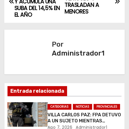
a
Y ACUMULA UNA
TRASLADAN A
SUBA DEL 14,5% EN
MENORES
v
EL AÑO
e
g
Por
a
Administrador1
c
i
ó
Entrada relacionada
n
CATEGORIAS
NOTICIAS
PROVINCIALES
d
VILLA CARLOS PAZ: FPA DETUVO
A UN SUJETO MIENTRAS
e
COMERCIALIZABA COCAÍNA Y
Ago 7, 2026
Administrador1