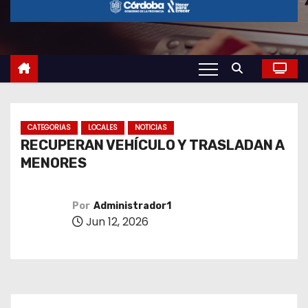
o
CATEGORIAS
LOCALES
NOTICIAS
RECUPERAN VEHÍCULO Y TRASLADAN A
MENORES
Por
Administrador1
Jun 12, 2026