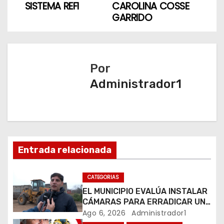
v
SISTEMA REFI
CAROLINA COSSE
GARRIDO
e
g
a
Por
Administrador1
c
i
ó
n
Entrada relacionada
d
CATEGORIAS
e
EL MUNICIPIO EVALÚA INSTALAR
CÁMARAS PARA ERRADICAR UN
e
MICROBASURAL AL FINAL DE
Ago 6, 2026
Administrador1
CALLE CARDARELLI