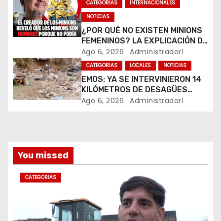
CATEGORIAS
INTERNACIONALES
n
NOTICIAS
t
¿POR QUÉ NO EXISTEN MINIONS
FEMENINOS? LA EXPLICACIÓN DE
r
SU CREADOR QUE VOLVIÓ A
Ago 6, 2026
Administrador1
VIRALIZARSE
CATEGORIAS
LOCALES
NOTICIAS
a
EMOS: YA SE INTERVINIERON 14
KILÓMETROS DE DESAGÜES
d
PLUVIALES
Ago 6, 2026
Administrador1
a
s
You missed
CATEGORIAS