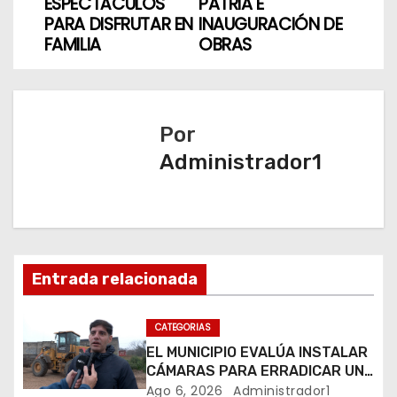
v
ESPECTÁCULOS
PATRIA E
PARA DISFRUTAR EN
INAUGURACIÓN DE
e
FAMILIA
OBRAS
g
a
Por
c
Administrador1
i
ó
n
Entrada relacionada
d
CATEGORIAS
e
EL MUNICIPIO EVALÚA INSTALAR
e
CÁMARAS PARA ERRADICAR UN
MICROBASURAL AL FINAL DE
Ago 6, 2026
Administrador1