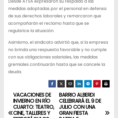
Desde ATSA expresaron su respaldo a las
medidas adoptadas por el personal en defensa
de sus derechos laborales y remarcaron que
acompañarán el reclamo hasta que se
regularice la situación.
Asimismo, el sindicato advirtió que, si la empresa
no brinda una respuesta favorable y no cumple
con sus obligaciones salariales, las medidas
gremiales continuarán hasta que se cancele la
deuda.
VACACIONES DE
BARRIO ALBERDI
N
INVIERNO EN RÍO
CELEBRARÁ EL 9 DE
a
CUARTO: TEATRO,
JULIO CON UNA
CINE, TALLERES Y
GRAN FIESTA