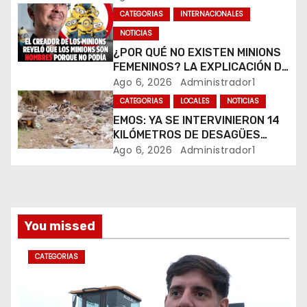
n
CALLE CARDARELLI
CATEGORIAS
INTERNACIONALES
NOTICIAS
t
¿POR QUÉ NO EXISTEN MINIONS
r
FEMENINOS? LA EXPLICACIÓN DE
SU CREADOR QUE VOLVIÓ A
Ago 6, 2026
Administrador1
a
VIRALIZARSE
CATEGORIAS
LOCALES
NOTICIAS
EMOS: YA SE INTERVINIERON 14
d
KILÓMETROS DE DESAGÜES
PLUVIALES
Ago 6, 2026
Administrador1
a
s
You missed
CATEGORIAS