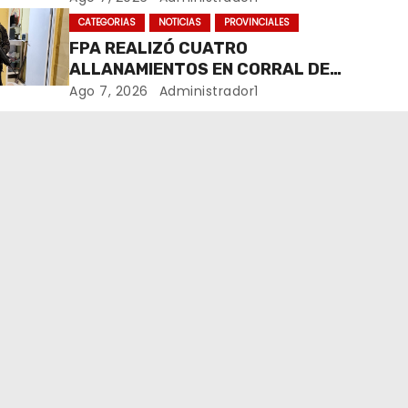
MARIHUANA EN UNA PLAZA
CATEGORIAS
NOTICIAS
PROVINCIALES
FPA REALIZÓ CUATRO
ALLANAMIENTOS EN CORRAL DE
BUSTOS-IFFLINGER
Ago 7, 2026
Administrador1