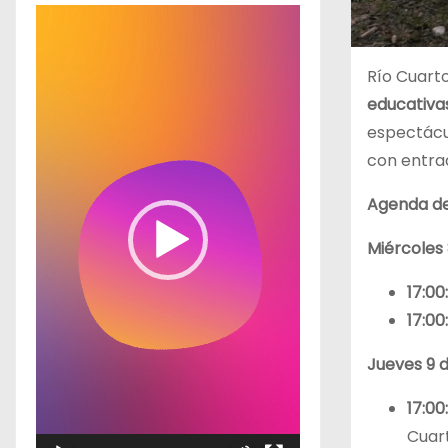
R
e
p
Río Cuart
r
educativa
o
espectácul
d
con entrad
u
Agenda d
c
t
Miércoles 8
o
17:00:
r
17:00:
d
e
Jueves 9 de
v
17:00:
í
Cuar
d