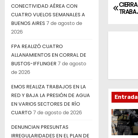
N
CIERRA
CONECTIVIDAD AÉREA CON
TRABA
a
CUATRO VUELOS SEMANALES A
BUENOS AIRES
7 de agosto de
v
2026
e
FPA REALIZÓ CUATRO
g
ALLANAMIENTOS EN CORRAL DE
BUSTOS-IFFLINGER
7 de agosto
a
de 2026
c
EMOS REALIZA TRABAJOS EN LA
i
RED Y BAJA LA PRESIÓN DE AGUA
Entrada
EN VARIOS SECTORES DE RÍO
ó
CUARTO
7 de agosto de 2026
n
DENUNCIAN PRESUNTAS
d
IRREGULARIDADES EN EL PLAN DE