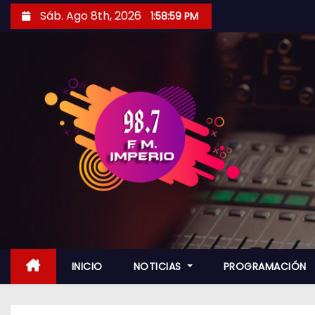
S
Sáb. Ago 8th, 2026
1:59:01 PM
a
l
t
a
r
a
l
c
o
n
t
e
n
INICIO
NOTICIAS
PROGRAMACIÓN
i
d