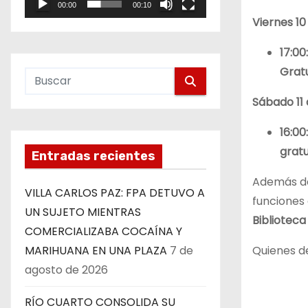
00:00
00:10
e
Viernes 10 
o
17:00:
Grat
Sábado 11 d
16:00:
gratu
Entradas recientes
Además de
VILLA CARLOS PAZ: FPA DETUVO A
funciones 
UN SUJETO MIENTRAS
Biblioteca
COMERCIALIZABA COCAÍNA Y
Quienes d
MARIHUANA EN UNA PLAZA
7 de
agosto de 2026
RÍO CUARTO CONSOLIDA SU