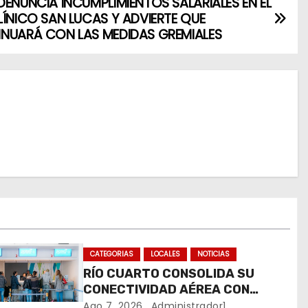
DENUNCIA INCUMPLIMIENTOS SALARIALES EN EL
LÍNICO SAN LUCAS Y ADVIERTE QUE
NUARÁ CON LAS MEDIDAS GREMIALES
CATEGORIAS
LOCALES
NOTICIAS
RÍO CUARTO CONSOLIDA SU
CONECTIVIDAD AÉREA CON
CUATRO VUELOS SEMANALES A
Ago 7, 2026
Administrador1