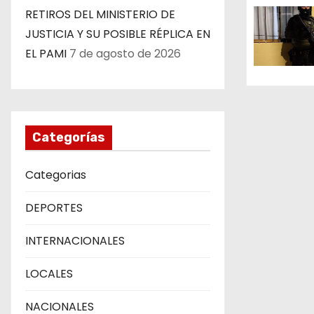
e
RETIROS DEL MINISTERIO DE
JUSTICIA Y SU POSIBLE RÉPLICA EN
e
EL PAMI
7 de agosto de 2026
n
t
r
Categorías
a
Categorias
d
DEPORTES
a
INTERNACIONALES
s
LOCALES
NACIONALES