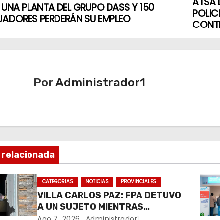
ATSA 
 UNA PLANTA DEL GRUPO DASS Y 150
POLIC
JADORES PERDERÁN SU EMPLEO
CONTI
Por
Administrador1
 relacionada
CATEGORIAS
NOTICIAS
PROVINCIALES
VILLA CARLOS PAZ: FPA DETUVO
A UN SUJETO MIENTRAS
COMERCIALIZABA COCAÍNA Y
Ago 7, 2026
Administrador1