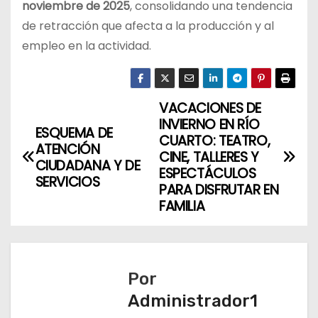
noviembre de 2025
, consolidando una tendencia
de retracción que afecta a la producción y al
empleo en la actividad.
VACACIONES DE
N
INVIERNO EN RÍO
ESQUEMA DE
a
CUARTO: TEATRO,
ATENCIÓN
CINE, TALLERES Y
CIUDADANA Y DE
v
ESPECTÁCULOS
SERVICIOS
PARA DISFRUTAR EN
e
FAMILIA
g
a
Por
c
Administrador1