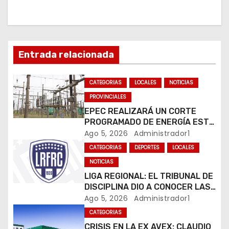
i
ó
n
Entrada relacionada
d
CATEGORIAS
LOCALES
NOTICIAS
e
PROVINCIALES
e
EPEC REALIZARÁ UN CORTE
PROGRAMADO DE ENERGÍA ESTE
n
JUEVES EN RÍO CUARTO
Ago 5, 2026
Administrador1
CATEGORIAS
DEPORTES
LOCALES
t
NOTICIAS
r
LIGA REGIONAL: EL TRIBUNAL DE
DISCIPLINA DIO A CONOCER LAS
a
SANCIONES DEL BOLETÍN
Ago 5, 2026
Administrador1
OFICIAL N.º 24
d
CATEGORIAS
CRISIS EN LA EX AVEX: CLAUDIO