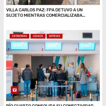
e
VILLA CARLOS PAZ: FPA DETUVO A UN
e
SUJETO MIENTRAS COMERCIALIZABA
COCAÍNA Y MARIHUANA EN UNA PLAZA
n
t
CATEGORIAS
LOCALES
NOTICIAS
r
a
d
a
s