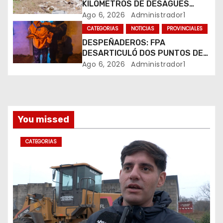
r
KILÓMETROS DE DESAGÜES
PLUVIALES
Ago 6, 2026
Administrador1
a
CATEGORIAS
NOTICIAS
PROVINCIALES
DESPEÑADEROS: FPA
d
DESARTICULÓ DOS PUNTOS DE
VENTA DE DROGAS. TRES
Ago 6, 2026
Administrador1
a
DETENIDOS
s
You missed
CATEGORIAS