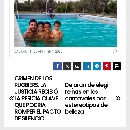
CRIMEN DE LOS
N
RUGBIERS: LA
Dejaran de elegir
a
JUSTICIA RECIBIÓ
reinas en los
LA PERICIA CLAVE
carnavales por
v
QUE PODRÍA
estereotipos de
ROMPER EL PACTO
belleza
e
DE SILENCIO
g