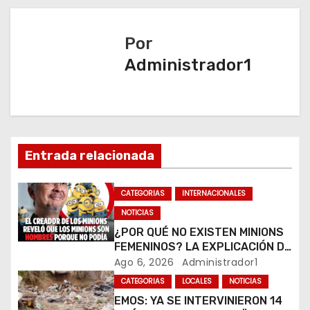
a
Por
c
Administrador1
i
ó
n
Entrada relacionada
d
CATEGORIAS
INTERNACIONALES
e
NOTICIAS
e
¿POR QUÉ NO EXISTEN MINIONS
FEMENINOS? LA EXPLICACIÓN DE
n
SU CREADOR QUE VOLVIÓ A
Ago 6, 2026
Administrador1
VIRALIZARSE
CATEGORIAS
LOCALES
NOTICIAS
t
EMOS: YA SE INTERVINIERON 14