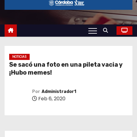
o
NOTICIAS
Se sacó una foto en una pileta vacia y
¡Hubo memes!
Por
Administrador1
Feb 6, 2020