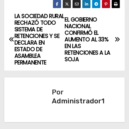
LA SOCIEDAD RURAL
N
EL GOBIERNO
RECHAZÓ TODO
NACIONAL
a
SISTEMA DE
CONFIRMÓ EL
RETENCIONES Y SE
AUMENTO AL 33%
v
DECLARA EN
EN LAS
ESTADO DE
RETENCIONES A LA
e
ASAMBLEA
SOJA
PERMANENTE
g
a
c
Por
Administrador1
i
ó
n