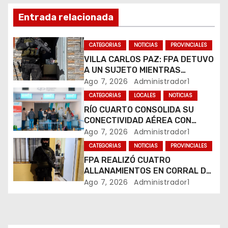
d
Entrada relacionada
e
CATEGORIAS
NOTICIAS
PROVINCIALES
e
VILLA CARLOS PAZ: FPA DETUVO
A UN SUJETO MIENTRAS
n
COMERCIALIZABA COCAÍNA Y
Ago 7, 2026
Administrador1
MARIHUANA EN UNA PLAZA
CATEGORIAS
LOCALES
NOTICIAS
t
RÍO CUARTO CONSOLIDA SU
CONECTIVIDAD AÉREA CON
r
CUATRO VUELOS SEMANALES A
Ago 7, 2026
Administrador1
BUENOS AIRES
a
CATEGORIAS
NOTICIAS
PROVINCIALES
FPA REALIZÓ CUATRO
d
ALLANAMIENTOS EN CORRAL DE
BUSTOS-IFFLINGER
Ago 7, 2026
Administrador1
a
s