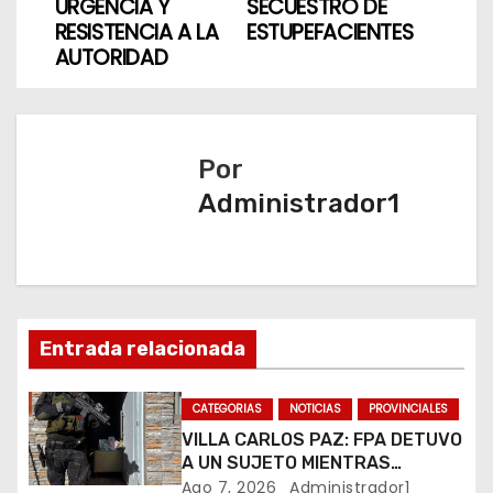
v
URGENCIA Y
SECUESTRO DE
RESISTENCIA A LA
ESTUPEFACIENTES
e
AUTORIDAD
g
a
Por
c
Administrador1
i
ó
n
Entrada relacionada
d
CATEGORIAS
NOTICIAS
PROVINCIALES
e
VILLA CARLOS PAZ: FPA DETUVO
e
A UN SUJETO MIENTRAS
COMERCIALIZABA COCAÍNA Y
Ago 7, 2026
Administrador1