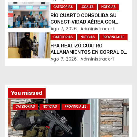
n
MARIHUANA EN UNA PLAZA
CATEGORIAS
LOCALES
NOTICIAS
RÍO CUARTO CONSOLIDA SU
t
CONECTIVIDAD AÉREA CON
CUATRO VUELOS SEMANALES A
Ago 7, 2026
Administrador1
r
BUENOS AIRES
CATEGORIAS
NOTICIAS
PROVINCIALES
a
FPA REALIZÓ CUATRO
ALLANAMIENTOS EN CORRAL DE
d
BUSTOS-IFFLINGER
Ago 7, 2026
Administrador1
a
s
You missed
CATEGORIAS
NOTICIAS
PROVINCIALES