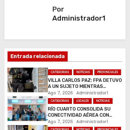
Por
g
Administrador1
a
c
i
Entrada relacionada
ó
n
CATEGORIAS
NOTICIAS
PROVINCIALES
VILLA CARLOS PAZ: FPA DETUVO
d
A UN SUJETO MIENTRAS
COMERCIALIZABA COCAÍNA Y
Ago 7, 2026
Administrador1
e
MARIHUANA EN UNA PLAZA
CATEGORIAS
LOCALES
NOTICIAS
e
RÍO CUARTO CONSOLIDA SU
CONECTIVIDAD AÉREA CON
n
CUATRO VUELOS SEMANALES A
Ago 7, 2026
Administrador1
BUENOS AIRES
CATEGORIAS
NOTICIAS
PROVINCIALES