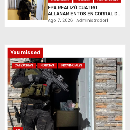
t
FPA REALIZÓ CUATRO
r
ALLANAMIENTOS EN CORRAL DE
BUSTOS-IFFLINGER
Ago 7, 2026
Administrador1
a
d
a
You missed
s
CATEGORIAS
NOTICIAS
PROVINCIALES